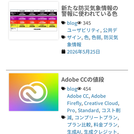
新たな防災気象情報の
警報に使われている色
blog
345
ユーザビリティ
,
公共デ
ザイン
,
色
,
色弱
,
防災気
象情報
2026年5月25日
Adobe CCの値段
blog
454
Adobe CC
,
Adobe
Firefly
,
Creative Cloud
,
Pro
,
Standard
,
コスト削
減
,
コンプリートプラン
,
プラン比較
,
料金プラン
,
生成AI
,
生成クレジット
,