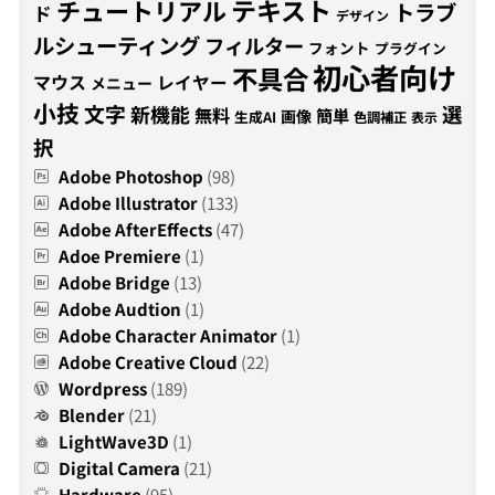
テキスト
チュートリアル
トラブ
ド
デザイン
ルシューティング
フィルター
フォント
プラグイン
初心者向け
不具合
マウス
レイヤー
メニュー
小技
文字
新機能
選
無料
簡単
画像
生成AI
色調補正
表示
択
Adobe Photoshop
(98)
Adobe Illustrator
(133)
Adobe AfterEffects
(47)
Adoe Premiere
(1)
Adobe Bridge
(13)
Adobe Audtion
(1)
Adobe Character Animator
(1)
Adobe Creative Cloud
(22)
Wordpress
(189)
Blender
(21)
LightWave3D
(1)
Digital Camera
(21)
Hardware
(95)