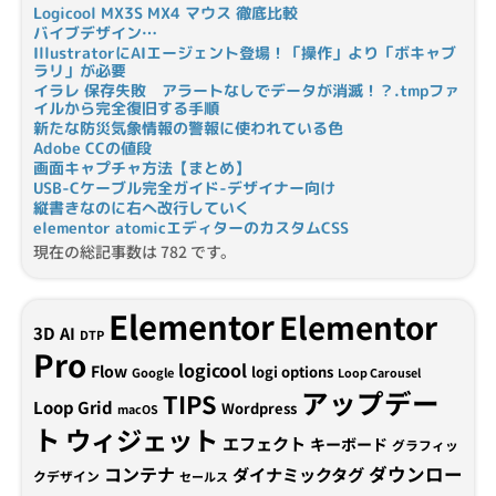
Logicool MX3S MX4 マウス 徹底比較
バイブデザイン…
IllustratorにAIエージェント登場！「操作」より「ボキャブ
ラリ」が必要
イラレ 保存失敗 アラートなしでデータが消滅！？.tmpファ
イルから完全復旧する手順
新たな防災気象情報の警報に使われている色
Adobe CCの値段
画面キャプチャ方法【まとめ】
USB-Cケーブル完全ガイド-デザイナー向け
縦書きなのに右へ改行していく
elementor atomicエディターのカスタムCSS
現在の総記事数は 782 です。
Elementor
Elementor
3D
AI
DTP
Pro
logicool
Flow
logi options
Google
Loop Carousel
アップデー
TIPS
Loop Grid
Wordpress
macOS
ト
ウィジェット
エフェクト
キーボード
グラフィッ
コンテナ
ダウンロー
ダイナミックタグ
クデザイン
セールス