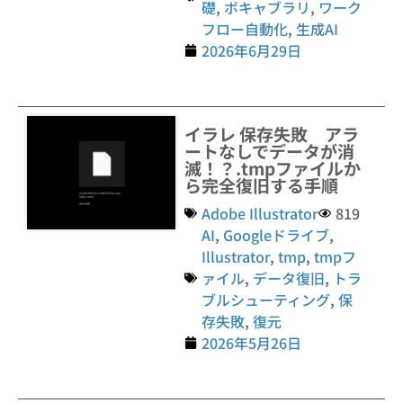
礎
,
ボキャブラリ
,
ワーク
フロー自動化
,
生成AI
2026年6月29日
イラレ 保存失敗 アラ
ートなしでデータが消
滅！？.tmpファイルか
ら完全復旧する手順
Adobe Illustrator
819
AI
,
Googleドライブ
,
Illustrator
,
tmp
,
tmpフ
ァイル
,
データ復旧
,
トラ
ブルシューティング
,
保
存失敗
,
復元
2026年5月26日