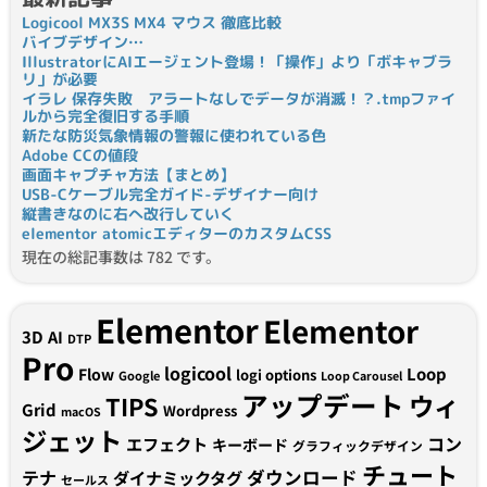
Logicool MX3S MX4 マウス 徹底比較
バイブデザイン…
IllustratorにAIエージェント登場！「操作」より「ボキャブラ
リ」が必要
イラレ 保存失敗 アラートなしでデータが消滅！？.tmpファイ
ルから完全復旧する手順
新たな防災気象情報の警報に使われている色
Adobe CCの値段
画面キャプチャ方法【まとめ】
USB-Cケーブル完全ガイド-デザイナー向け
縦書きなのに右へ改行していく
elementor atomicエディターのカスタムCSS
現在の総記事数は 782 です。
Elementor
Elementor
3D
AI
DTP
Pro
logicool
Loop
Flow
logi options
Google
Loop Carousel
アップデート
ウィ
TIPS
Grid
Wordpress
macOS
ジェット
コン
エフェクト
キーボード
グラフィックデザイン
チュート
テナ
ダウンロード
ダイナミックタグ
セールス