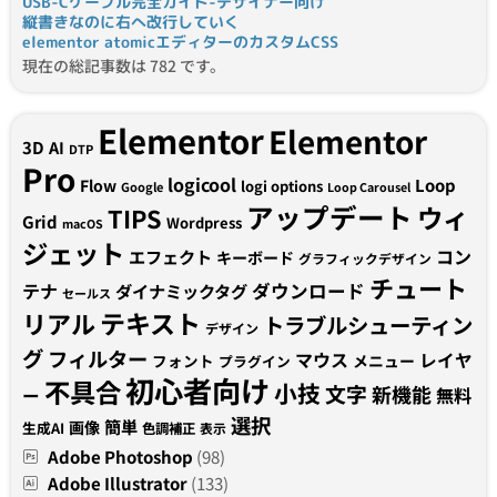
USB-Cケーブル完全ガイド-デザイナー向け
縦書きなのに右へ改行していく
elementor atomicエディターのカスタムCSS
現在の総記事数は 782 です。
Elementor
Elementor
3D
AI
DTP
Pro
logicool
Loop
Flow
logi options
Google
Loop Carousel
アップデート
ウィ
TIPS
Grid
Wordpress
macOS
ジェット
コン
エフェクト
キーボード
グラフィックデザイン
チュート
テナ
ダウンロード
ダイナミックタグ
セールス
テキスト
リアル
トラブルシューティン
デザイン
グ
フィルター
マウス
レイヤ
フォント
メニュー
プラグイン
初心者向け
不具合
小技
文字
新機能
無料
ー
選択
簡単
画像
生成AI
色調補正
表示
Adobe Photoshop
(98)
Adobe Illustrator
(133)