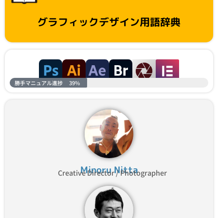
グラフィックデザイン用語辞典
勝手マニュアル進捗
39%
Minoru Nitta
Creative Director / Photographer