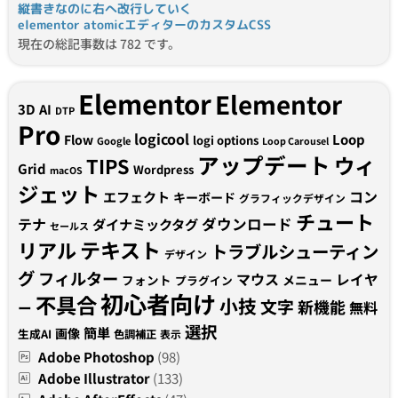
縦書きなのに右へ改行していく
elementor atomicエディターのカスタムCSS
現在の総記事数は 782 です。
Elementor
Elementor
3D
AI
DTP
Pro
logicool
Loop
Flow
logi options
Google
Loop Carousel
アップデート
ウィ
TIPS
Grid
Wordpress
macOS
ジェット
コン
エフェクト
キーボード
グラフィックデザイン
チュート
テナ
ダウンロード
ダイナミックタグ
セールス
テキスト
リアル
トラブルシューティン
デザイン
グ
フィルター
マウス
レイヤ
フォント
メニュー
プラグイン
初心者向け
不具合
小技
文字
新機能
無料
ー
選択
簡単
画像
生成AI
色調補正
表示
Adobe Photoshop
(98)
Adobe Illustrator
(133)