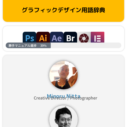
グラフィックデザイン用語辞典
勝手マニュアル進捗
39%
Minoru Nitta
Creative Director / Photographer