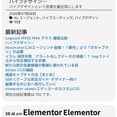
バイブデザイン…
バイブデザインという言葉を最近耳にします
2026年07月06日
AI
,
エージェント
,
バイブコーディング
,
バイブデザイン
153
最新記事
Logicool MX3S MX4 マウス 徹底比較
バイブデザイン…
IllustratorにAIエージェント登場！「操作」より「ボキャブラ
リ」が必要
イラレ 保存失敗 アラートなしでデータが消滅！？.tmpファイ
ルから完全復旧する手順
新たな防災気象情報の警報に使われている色
Adobe CCの値段
画面キャプチャ方法【まとめ】
USB-Cケーブル完全ガイド-デザイナー向け
縦書きなのに右へ改行していく
elementor atomicエディターのカスタムCSS
現在の総記事数は 782 です。
Elementor
Elementor
3D
AI
DTP