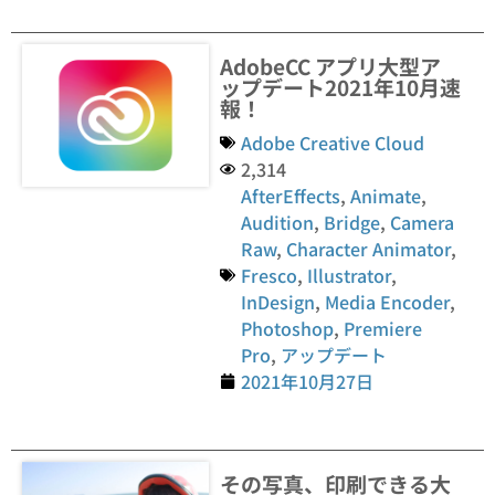
AdobeCC アプリ大型ア
ップデート2021年10月速
報！
Adobe Creative Cloud
2,314
AfterEffects
,
Animate
,
Audition
,
Bridge
,
Camera
Raw
,
Character Animator
,
Fresco
,
Illustrator
,
InDesign
,
Media Encoder
,
Photoshop
,
Premiere
Pro
,
アップデート
2021年10月27日
その写真、印刷できる大