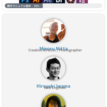
勝手マニュアル進捗
39%
Minoru Nitta
Creative Director / Photographer
Hiroyuki Iwama
Web Engineer