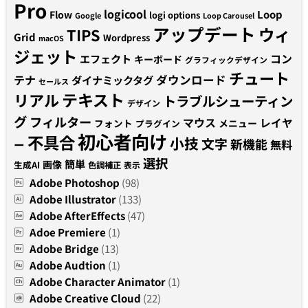
Pro
logicool
Loop
Flow
logi options
Google
Loop Carousel
アップデート
ウィ
TIPS
Grid
Wordpress
macOS
ジェット
コン
エフェクト
キーボード
グラフィックデザイン
チュート
テナ
ダウンロード
ダイナミックタグ
セールス
テキスト
リアル
トラブルシューティン
デザイン
グ
フィルター
マウス
レイヤ
フォント
メニュー
プラグイン
初心者向け
不具合
小技
文字
新機能
無料
ー
選択
簡単
画像
生成AI
色調補正
表示
Adobe Photoshop
(98)
Adobe Illustrator
(133)
Adobe AfterEffects
(47)
Adoe Premiere
(1)
Adobe Bridge
(13)
Adobe Audtion
(1)
Adobe Character Animator
(1)
Adobe Creative Cloud
(22)