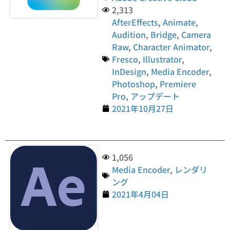
2,313
AfterEffects
,
Animate
,
Audition
,
Bridge
,
Camera
Raw
,
Character Animator
,
Fresco
,
Illustrator
,
InDesign
,
Media Encoder
,
Photoshop
,
Premiere
Pro
,
アップデート
2021年10月27日
1,056
Media Encoder
,
レンダリ
ング
2021年4月04日