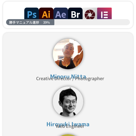
勝手マニュアル進捗
39%
Minoru Nitta
Creative Director / Photographer
Hiroyuki Iwama
Web Engineer