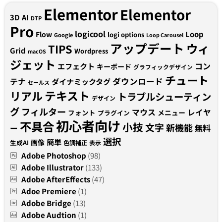
Elementor
Elementor
3D
AI
DTP
Pro
logicool
Loop
Flow
logi options
Google
Loop Carousel
アップデート
ウィ
TIPS
Grid
Wordpress
macOS
ジェット
コン
エフェクト
キーボード
グラフィックデザイン
チュート
テナ
ダウンロード
ダイナミックタグ
セールス
テキスト
リアル
トラブルシューティン
デザイン
グ
フィルター
マウス
レイヤ
フォント
メニュー
プラグイン
初心者向け
不具合
小技
文字
新機能
無料
ー
選択
簡単
画像
生成AI
色調補正
表示
Adobe Photoshop
(98)
Adobe Illustrator
(133)
Adobe AfterEffects
(47)
Adoe Premiere
(1)
Adobe Bridge
(13)
Adobe Audtion
(1)