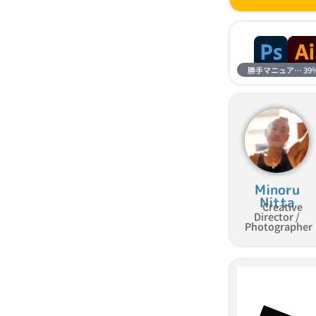
勝手マニュアル進捗
39
Minoru
Nitta
Creative
Director /
Photographer