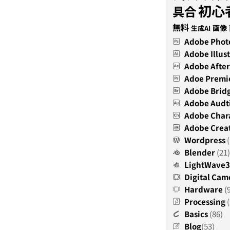
初心
具合
無料
画像
生成AI
Adobe Phot
Adobe Illust
Adobe After
Adoe Premi
Adobe Brid
Adobe Audt
Adobe Char
Adobe Creat
Wordpress
(
Blender
(21)
LightWave
Digital Cam
Hardware
(
Processing
(
Basics
(86)
Blog
(53)