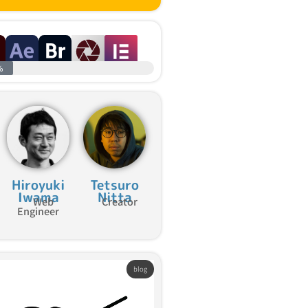
%
Hiroyuki
Tetsuro
Iwama
Nitta
Web
Creator
Engineer
blog