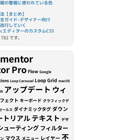
報の警報に使われている色
法【まとめ】
完全ガイド-デザイナー向け
改行していく
tomicエディターのカスタムCSS
782 です。
ementor
or Pro
Flow
Google
Loop Grid
tions
Loop Carousel
macOS
アップデート
ウィ
ss
フェクト
キーボード
グラフィックデ
ダウン
ダイナミックタグ
セールス
テキスト
ートリアル
デザ
シューティング
フィルター
不
マウス
レイヤー
メニュー
ン