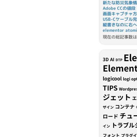
新たな防災気象情
Adobe CCの値段
画面キャプチャ方
USB-Cケーブル
縦書きなのに右へ
elementor a
現在の総記事数は 
El
3D
AI
DTP
Element
logicool
logi op
TIPS
Wordpre
ジェット
エ
コンテナ
ザイン
チュ
ロード
トラブル
イン
フォント
プラグイ