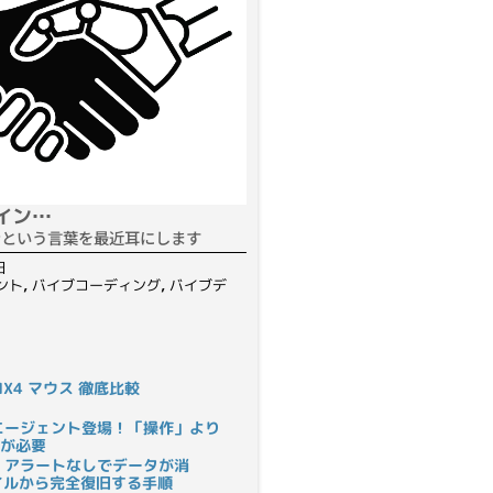
イン…
ンという言葉を最近耳にします
日
ント
,
バイブコーディング
,
バイブデ
S MX4 マウス 徹底比較
rにAIエージェント登場！「操作」より
が必要
 アラートなしでデータが消
ァイルから完全復旧する手順