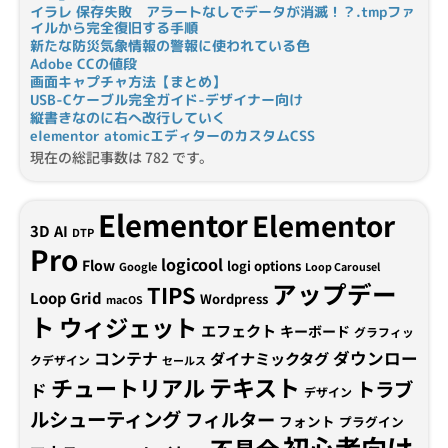
イラレ 保存失敗 アラートなしでデータが消滅！？.tmpファ
イルから完全復旧する手順
新たな防災気象情報の警報に使われている色
Adobe CCの値段
画面キャプチャ方法【まとめ】
USB-Cケーブル完全ガイド-デザイナー向け
縦書きなのに右へ改行していく
elementor atomicエディターのカスタムCSS
現在の総記事数は 782 です。
Elementor
Elementor
3D
AI
DTP
Pro
logicool
Flow
logi options
Google
Loop Carousel
アップデー
TIPS
Loop Grid
Wordpress
macOS
ト
ウィジェット
エフェクト
キーボード
グラフィッ
コンテナ
ダウンロー
ダイナミックタグ
クデザイン
セールス
テキスト
チュートリアル
トラブ
ド
デザイン
ルシューティング
フィルター
フォント
プラグイン
初心者向け