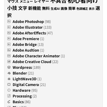
不具合
マウス
レイヤー
メニュー
小技
文字
新機能
選
無料
簡単
画像
生成AI
色調補正
表示
択
Adobe Photoshop
(98)
Adobe Illustrator
(133)
Adobe AfterEffects
(47)
Adoe Premiere
(1)
Adobe Bridge
(13)
Adobe Audtion
(1)
Adobe Character Animator
(1)
Adobe Creative Cloud
(22)
Wordpress
(189)
Blender
(21)
LightWave3D
(1)
Digital Camera
(21)
Hardware
(95)
Processing
(2)
Basics
(86)