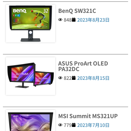
BenQ SW321C
848
2023年8月23日
ASUS ProArt OLED
PA32DC
822
2023年8月15日
MSI ‎Summit MS321UP
779
2023年7月10日