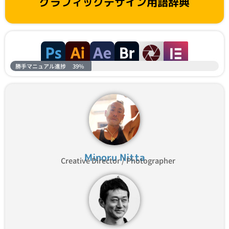
グラフィックデザイン用語辞典
勝手マニュアル進捗
39%
Minoru Nitta
Creative Director / Photographer