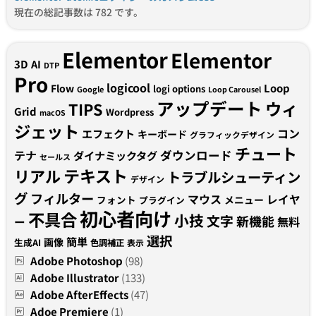
現在の総記事数は 782 です。
Elementor
Elementor
3D
AI
DTP
Pro
logicool
Loop
Flow
logi options
Google
Loop Carousel
アップデート
ウィ
TIPS
Grid
Wordpress
macOS
ジェット
コン
エフェクト
キーボード
グラフィックデザイン
チュート
テナ
ダウンロード
ダイナミックタグ
セールス
テキスト
リアル
トラブルシューティン
デザイン
グ
フィルター
マウス
レイヤ
フォント
メニュー
プラグイン
初心者向け
不具合
小技
文字
新機能
無料
ー
選択
簡単
画像
生成AI
色調補正
表示
Adobe Photoshop
(98)
Adobe Illustrator
(133)
Adobe AfterEffects
(47)
Adoe Premiere
(1)