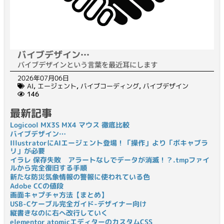
バイブデザイン…
バイブデザインという言葉を最近耳にします
2026年07月06日
AI
,
エージェント
,
バイブコーディング
,
バイブデザイン
146
最新記事
Logicool MX3S MX4 マウス 徹底比較
バイブデザイン…
IllustratorにAIエージェント登場！「操作」より「ボキャブラ
リ」が必要
イラレ 保存失敗 アラートなしでデータが消滅！？.tmpファイ
ルから完全復旧する手順
新たな防災気象情報の警報に使われている色
Adobe CCの値段
画面キャプチャ方法【まとめ】
USB-Cケーブル完全ガイド-デザイナー向け
縦書きなのに右へ改行していく
elementor atomicエディターのカスタムCSS