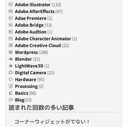
Adobe Illustrator
(133)
Adobe AfterEffects
(47)
Adoe Premiere
(1)
Adobe Bridge
(13)
Adobe Audtion
(1)
Adobe Character Animator
(1)
Adobe Creative Cloud
(22)
Wordpress
(189)
Blender
(21)
LightWave3D
(1)
Digital Camera
(21)
Hardware
(95)
Processing
(2)
Basics
(86)
Blog
(53)
読まれた回数の多い記事
コーナーウィジェットがでない！