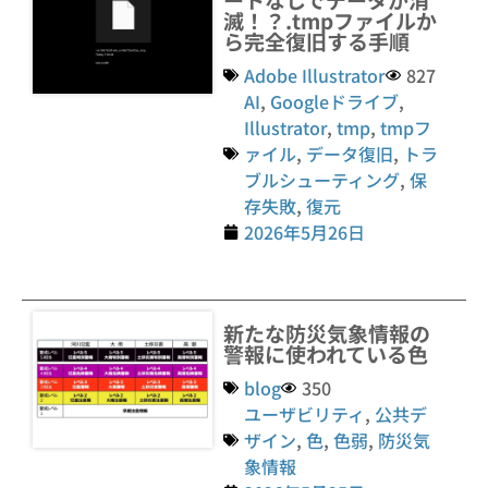
滅！？.tmpファイルか
ら完全復旧する手順
Adobe Illustrator
827
AI
,
Googleドライブ
,
Illustrator
,
tmp
,
tmpフ
ァイル
,
データ復旧
,
トラ
ブルシューティング
,
保
存失敗
,
復元
2026年5月26日
新たな防災気象情報の
警報に使われている色
blog
350
ユーザビリティ
,
公共デ
ザイン
,
色
,
色弱
,
防災気
象情報