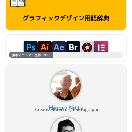
グラフィックデザイン用語辞典
勝手マニュアル進捗
39%
Minoru Nitta
Creative Director / Photographer