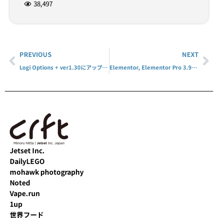
38,497
PREVIOUS
NEXT
Logi Options + ver1.30にアップデート
Elementor, Elementor Pro 3.9.2にアップデート
Jetset Inc.
DailyLEGO
mohawk photography
Noted
Vape.run
1up
世界フード