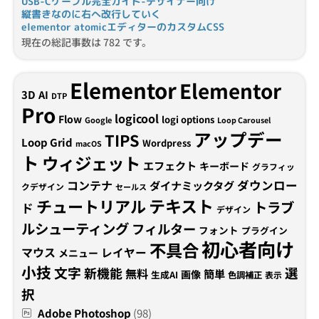
USB-Cケーブル完全ガイド-デザイナー向け
縦書きなのに右へ改行していく
elementor atomicエディターのカスタムCSS
現在の総記事数は 782 です。
Elementor
Elementor
3D
AI
DTP
Pro
logicool
Flow
logi options
Google
Loop Carousel
アップデー
TIPS
Loop Grid
Wordpress
macOS
ト
ウィジェット
エフェクト
キーボード
グラフィッ
コンテナ
ダウンロー
ダイナミックタグ
クデザイン
セールス
テキスト
チュートリアル
トラブ
ド
デザイン
ルシューティング
フィルター
フォント
プラグイン
初心者向け
不具合
マウス
レイヤー
メニュー
小技
文字
新機能
選
無料
簡単
画像
生成AI
色調補正
表示
択
Adobe Photoshop
(98)