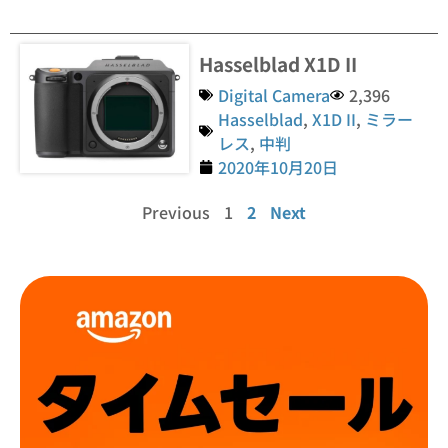
Hasselblad X1D II
Digital Camera
2,396
Hasselblad
,
X1D II
,
ミラー
レス
,
中判
2020年10月20日
Previous
1
2
Next