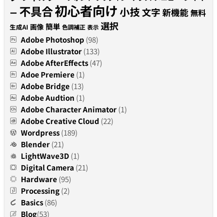
初心者向け
不具合
小技
文字
新機能
無料
ー
選択
簡単
画像
生成AI
色調補正
表示
Adobe Photoshop
(98)
Adobe Illustrator
(133)
Adobe AfterEffects
(47)
Adoe Premiere
(1)
Adobe Bridge
(13)
Adobe Audtion
(1)
Adobe Character Animator
(1)
Adobe Creative Cloud
(22)
Wordpress
(189)
Blender
(21)
LightWave3D
(1)
Digital Camera
(21)
Hardware
(95)
Processing
(2)
Basics
(86)
Blog
(53)