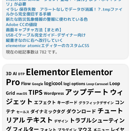
リ」が必要
イラレ 保存失敗 アラートなしでデータが消滅！？.tmpファイ
ルから完全復旧する手順
新たな防災気象情報の警報に使われている色
Adobe CCの値段
画面キャプチャ方法【まとめ】
USB-Cケーブル完全ガイド-デザイナー向け
縦書きなのに右へ改行していく
elementor atomicエディターのカスタムCSS
現在の総記事数は 782 です。
Elementor
Elementor
3D
AI
DTP
Pro
logicool
Loop
Flow
logi options
Google
Loop Carousel
アップデート
ウィ
TIPS
Grid
Wordpress
macOS
ジェット
コン
エフェクト
キーボード
グラフィックデザイン
チュート
テナ
ダウンロード
ダイナミックタグ
セールス
テキスト
リアル
トラブルシューティン
デザイン
グ
フィルター
マウス
レイヤ
フォント
メニュー
プラグイン