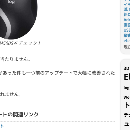
イ
滅
新
Ad
画
U
縦
el
でM500Sをチェック！
現
当たりません。
3D
があった件も一つ前のアップデートで大幅に改善された
E
log
れません。
Wo
ップデートの関連リンク
テ
ート