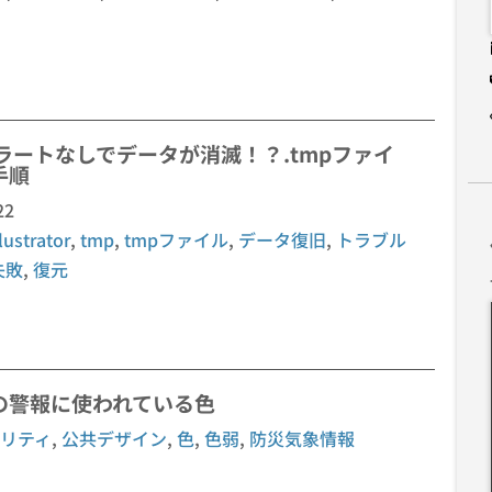
ラートなしでデータが消滅！？.tmpファイ
手順
22
llustrator
,
tmp
,
tmpファイル
,
データ復旧
,
トラブル
失敗
,
復元
の警報に使われている色
リティ
,
公共デザイン
,
色
,
色弱
,
防災気象情報