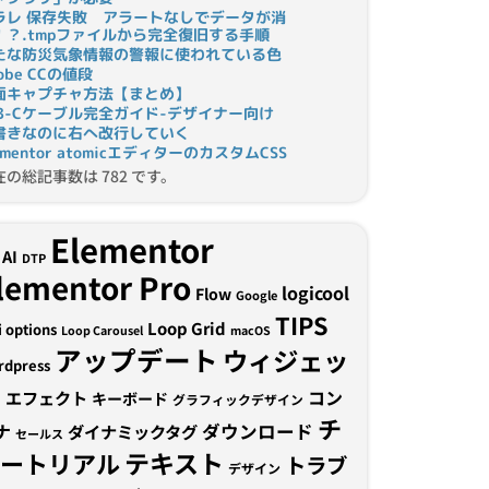
ラレ 保存失敗 アラートなしでデータが消
！？.tmpファイルから完全復旧する手順
たな防災気象情報の警報に使われている色
obe CCの値段
面キャプチャ方法【まとめ】
SB-Cケーブル完全ガイド-デザイナー向け
書きなのに右へ改行していく
ementor atomicエディターのカスタムCSS
在の総記事数は 782 です。
Elementor
AI
DTP
lementor Pro
logicool
Flow
Google
TIPS
Loop Grid
i options
Loop Carousel
macOS
アップデート
ウィジェッ
rdpress
ト
コン
エフェクト
キーボード
グラフィックデザイン
チ
ナ
ダウンロード
ダイナミックタグ
セールス
テキスト
ュートリアル
トラブ
デザイン