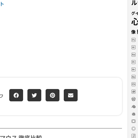
ル
ート
グ
像
フ
MX4 マウス 徹底比較