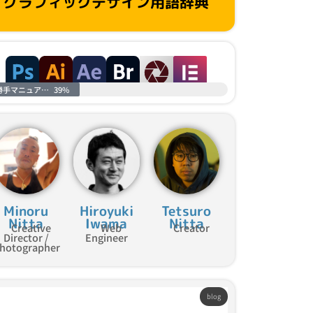
グラフィックデザイン用語辞典
勝手マニュアル進捗
39%
Minoru
Hiroyuki
Tetsuro
Nitta
Iwama
Nitta
Creative
Web
Creator
Director /
Engineer
hotographer
blog