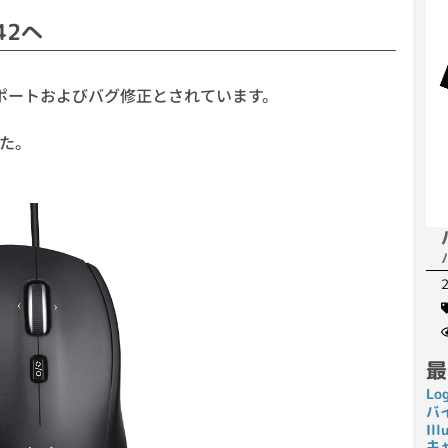
542へ
ポートおよびバグ修正とされています。
た。
最
Lo
バ
I
キ