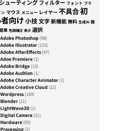
シューティング
フィルター
フォント
プラ
初
不具合
マウス
レイヤー
メニュー
イン
心者向け
小技
文字
新機能
無料
画
生成AI
選択
簡単
色調補正
表示
Adobe Photoshop
(98)
Adobe Illustrator
(133)
Adobe AfterEffects
(47)
Adoe Premiere
(1)
Adobe Bridge
(13)
Adobe Audtion
(1)
Adobe Character Animator
(1)
Adobe Creative Cloud
(22)
Wordpress
(189)
Blender
(21)
LightWave3D
(1)
Digital Camera
(21)
Hardware
(95)
Processing
(2)