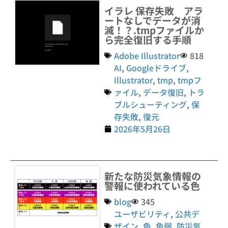
イラレ 保存失敗 アラ
ートなしでデータが消
滅！？.tmpファイルか
ら完全復旧する手順
Adobe Illustrator
818
AI
,
Googleドライブ
,
Illustrator
,
tmp
,
tmpフ
ァイル
,
データ復旧
,
トラ
ブルシューティング
,
保
存失敗
,
復元
2026年5月26日
新たな防災気象情報の
警報に使われている色
blog
345
ユーザビリティ
,
公共デ
ザイン
,
色
,
色弱
,
防災気