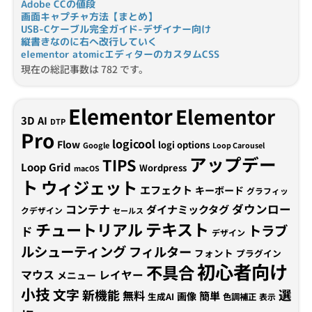
Adobe CCの値段
画面キャプチャ方法【まとめ】
USB-Cケーブル完全ガイド-デザイナー向け
縦書きなのに右へ改行していく
elementor atomicエディターのカスタムCSS
現在の総記事数は 782 です。
Elementor
Elementor
3D
AI
DTP
Pro
logicool
Flow
logi options
Google
Loop Carousel
アップデー
TIPS
Loop Grid
Wordpress
macOS
ト
ウィジェット
エフェクト
キーボード
グラフィッ
コンテナ
ダウンロー
ダイナミックタグ
クデザイン
セールス
テキスト
チュートリアル
トラブ
ド
デザイン
ルシューティング
フィルター
フォント
プラグイン
初心者向け
不具合
マウス
レイヤー
メニュー
小技
文字
新機能
選
無料
簡単
画像
生成AI
色調補正
表示