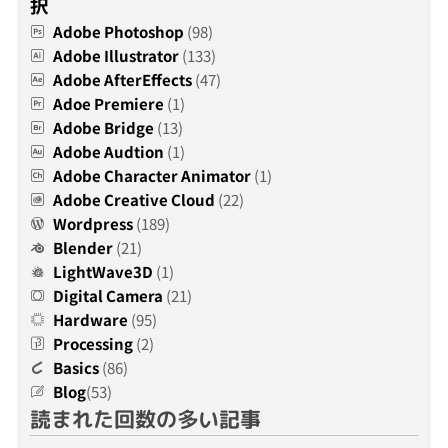
択
Adobe Photoshop
(98)
Adobe Illustrator
(133)
Adobe AfterEffects
(47)
Adoe Premiere
(1)
Adobe Bridge
(13)
Adobe Audtion
(1)
Adobe Character Animator
(1)
Adobe Creative Cloud
(22)
Wordpress
(189)
Blender
(21)
LightWave3D
(1)
Digital Camera
(21)
Hardware
(95)
Processing
(2)
Basics
(86)
Blog
(53)
読まれた回数の多い記事