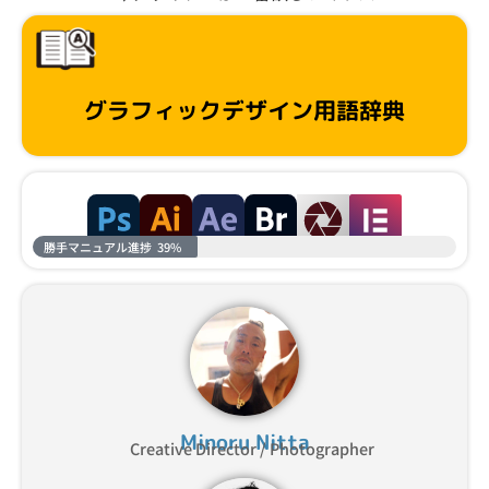
グラフィックデザイン用語辞典
勝手マニュアル進捗
39%
Minoru Nitta
Creative Director / Photographer