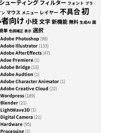
シューティング
フィルター
フォント
プラ
初
不具合
マウス
レイヤー
メニュー
イン
心者向け
小技
文字
新機能
無料
画
生成AI
選択
簡単
色調補正
表示
Adobe Photoshop
(98)
Adobe Illustrator
(133)
Adobe AfterEffects
(47)
Adoe Premiere
(1)
Adobe Bridge
(13)
Adobe Audtion
(1)
Adobe Character Animator
(1)
Adobe Creative Cloud
(22)
Wordpress
(189)
Blender
(21)
LightWave3D
(1)
Digital Camera
(21)
Hardware
(95)
Processing
(2)