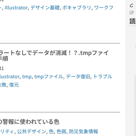
ト
,
Illustrator
,
デザイン基礎
,
ボキャブラリ
,
ワークフ
読
ラートなしでデータが消滅！？.tmpファイ
手順
31
llustrator
,
tmp
,
tmpファイル
,
データ復旧
,
トラブル
失敗
,
復元
の警報に使われている色
リティ
,
公共デザイン
,
色
,
色弱
,
防災気象情報