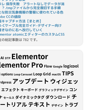
ラレ 保存失敗 アラートなしでデータが消
！？.tmpファイルから完全復旧する手順
たな防災気象情報の警報に使われている色
obe CCの値段
面キャプチャ方法【まとめ】
SB-Cケーブル完全ガイド-デザイナー向け
書きなのに右へ改行していく
ementor atomicエディターのカスタムCSS
在の総記事数は 782 です。
Elementor
AI
DTP
lementor Pro
logicool
Flow
Google
TIPS
Loop Grid
i options
Loop Carousel
macOS
アップデート
ウィジェッ
rdpress
ト
コン
エフェクト
キーボード
グラフィックデザイン
チ
ナ
ダウンロード
ダイナミックタグ
セールス
テキスト
ュートリアル
トラブ
デザイン