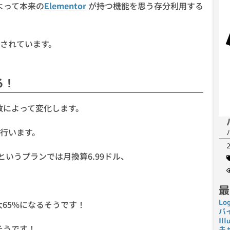
よって本来の
Elementor
が持つ機能を思う存分利用する
されています。
くる！
数によって変化します。
行います。
loというプランでは月換算6.99ドル、
最
Lo
で最大65%になるそうです！
バ
I
だそうです！
キ