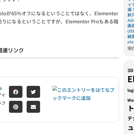
イ
滅
oloが65％オフになるということではなく、Elementor
新
Ad
なるということですが、Elementor Proもある程
画
U
縦
el
現
!!の関連リンク
3D
E
a
log
ザイ
Wo
ラフ
テ