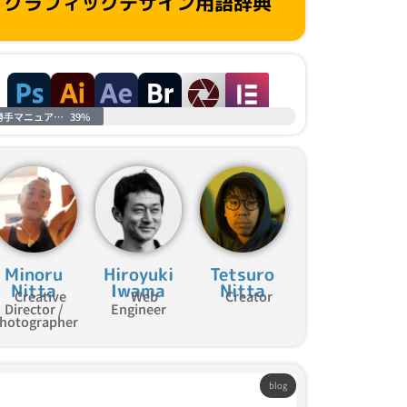
グラフィックデザイン用語辞典
勝手マニュアル進捗
39%
Minoru
Hiroyuki
Tetsuro
Nitta
Iwama
Nitta
Creative
Web
Creator
Director /
Engineer
hotographer
blog