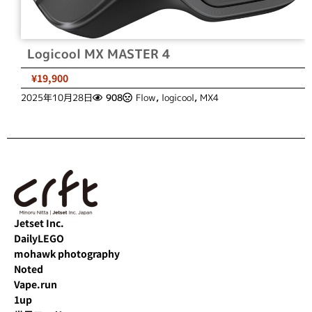
Logicool MX MASTER 4
¥19,900
2025年10月28日
908
Flow
,
logicool
,
MX4
Jetset Inc.
DailyLEGO
mohawk photography
Noted
Vape.run
1up