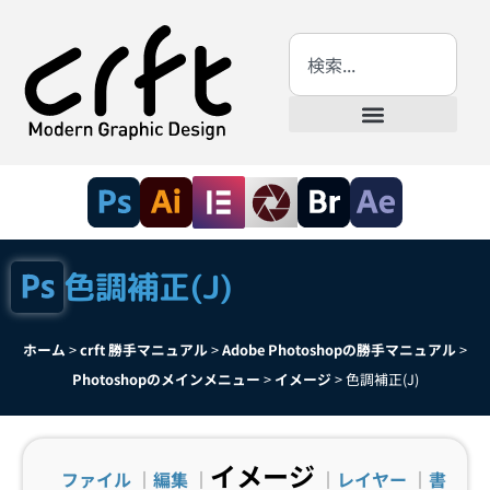
色調補正(J)
ホーム
>
crft 勝手マニュアル
>
Adobe Photoshopの勝手マニュアル
>
Photoshopのメインメニュー
>
イメージ
>
色調補正(J)
イメージ
ファイル
｜
編集
｜
｜
レイヤー
｜
書