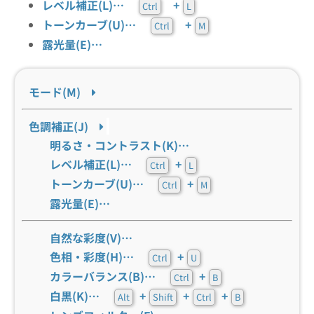
レベル補正(L)…
+
Ctrl
L
トーンカーブ(U)…
+
Ctrl
M
露光量(E)…
モード(M)
色調補正(J)
明るさ・コントラスト(K)…
レベル補正(L)…
+
Ctrl
L
トーンカーブ(U)…
+
Ctrl
M
露光量(E)…
自然な彩度(V)…
色相・彩度(H)…
+
Ctrl
U
カラーバランス(B)…
+
Ctrl
B
白黒(K)…
+
+
+
Alt
Shift
Ctrl
B