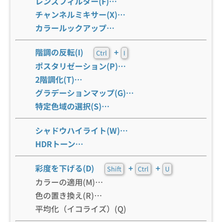
レンズフィルター(F)…
チャンネルミキサー(X)…
カラールックアップ…
階調の反転(I)
+
Ctrl
I
ポスタリゼーション(P)…
2階調化(T)…
グラデーションマップ(G)…
特定色域の選択(S)…
シャドウハイライト(W)…
HDRトーン…
彩度を下げる(D)
+
+
Shift
Ctrl
U
カラーの適用(M)…
色の置き換え(R)…
平均化（イコライズ）(Q)