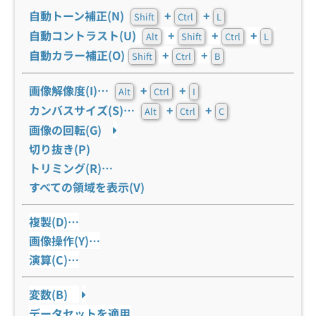
自動トーン補正(N)
+
+
Shift
Ctrl
L
自動コントラスト(U)
+
+
+
Alt
Shift
Ctrl
L
自動カラー補正(O)
+
+
Shift
Ctrl
B
画像解像度(I)…
+
+
Alt
Ctrl
I
カンバスサイズ(S)…
+
+
Alt
Ctrl
C
画像の回転(G)
切り抜き(P)
トリミング(R)…
すべての領域を表示(V)
複製(D)…
画像操作(Y)…
演算(C)…
変数(B)
データセットを適用