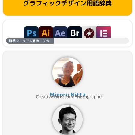
グラフィックデザイン用語辞典
勝手マニュアル進捗
39%
Minoru Nitta
Creative Director / Photographer