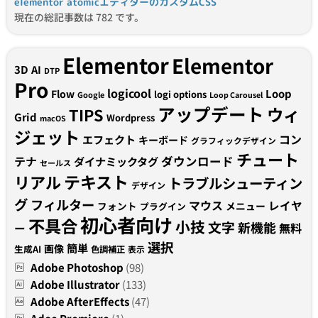
elementor atomicエディターのカスタムCSS
現在の総記事数は 782 です。
Elementor
Elementor
3D
AI
DTP
Pro
logicool
Loop
Flow
logi options
Google
Loop Carousel
アップデート
ウィ
TIPS
Grid
Wordpress
macOS
ジェット
コン
エフェクト
キーボード
グラフィックデザイン
チュート
テナ
ダウンロード
ダイナミックタグ
セールス
テキスト
リアル
トラブルシューティン
デザイン
グ
フィルター
マウス
レイヤ
フォント
メニュー
プラグイン
初心者向け
不具合
小技
文字
新機能
無料
ー
選択
簡単
画像
生成AI
色調補正
表示
Adobe Photoshop
(98)
Adobe Illustrator
(133)
Adobe AfterEffects
(47)