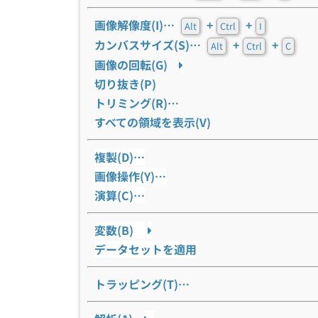
画像解像度(I)…
+
+
Alt
Ctrl
I
カンバスサイズ(S)…
+
+
Alt
Ctrl
C
画像の回転(G)
切り抜き(P)
トリミング(R)…
すべての領域を表示(V)
複製(D)…
画像操作(Y)…
演算(C)…
変数(B)
データセットを適用
トラッピング(T)…