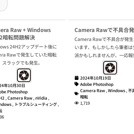
era Raw + Windows
Camera Rawで不具合
H2暗転問題解決
Camera Rawで不具合が発
dows 24H2アップデート後に
います、もしかしたら筆者は
era Rawで発生していた暗転
派かもしれませんが、一応報
、スラックでも発生。
2024年10月19日
Adobe Photoshop
24年10月30日
Camera Raw
,
Windows
,
不
obe Photoshop
暗転
H2
,
Camera Raw
,
nVidia
,
1,719
ndows
,
トラブルシューティング
,
転
06