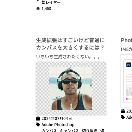
整レイヤー
1,460
生成拡張はすごいけど普通に
Ph
カンバスを大きくするには？
IME
いちいち生成されたくない。。。
20
Ad
2024年07月04日
Adobe Photoshop
カンバス
,
キャンバス
,
切り抜き
,
切