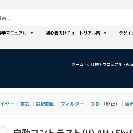
勝手マニュアル
初心者向けチュートリアル集
デザイ
ホーム
>
crft 勝手マニュアル
>
Ad
イヤー
｜
書式
｜
選択範囲
｜
フィルター
｜
３Ｄ
（廃止）｜
表
自動コントラスト(U) Alt+Shift