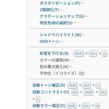
ポスタリゼーション(P)…
2階調化(T)…
グラデーションマップ(G)…
特定色域の選択(S)…
シャドウハイライト(W)…
HDRトーン…
彩度を下げる(D)
+
+
Shift
Ctrl
U
カラーの適用(M)…
色の置き換え(R)…
平均化（イコライズ）(Q)
自動トーン補正(N)
+
+
Shift
Ctrl
L
自動コントラスト(U)
+
+
Alt
Shift
Ctrl
+
L
自動カラー補正(O)
+
+
Shift
Ctrl
B