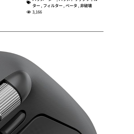
ター
,
フィルター
,
ベータ
,
非破壊
3,166
Xiaom