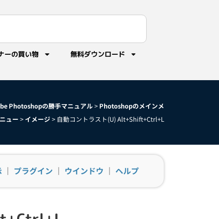
ナーの買い物
無料ダウンロード
obe Photoshopの勝手マニュアル
>
Photoshopのメインメ
ニュー
>
イメージ
>
自動コントラスト(U) Alt+Shift+Ctrl+L
示
｜
プラグイン
｜
ウインドウ
｜
ヘルプ
+Ctrl+L