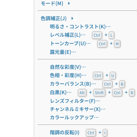
モード(M)
色調補正(J)
明るさ・コントラスト(K)…
レベル補正(L)…
+
Ctrl
L
トーンカーブ(U)…
+
Ctrl
M
露光量(E)…
自然な彩度(V)…
色相・彩度(H)…
+
Ctrl
U
カラーバランス(B)…
+
Ctrl
B
白黒(K)…
+
+
+
Alt
Shift
Ctrl
B
レンズフィルター(F)…
チャンネルミキサー(X)…
カラールックアップ…
階調の反転(I)
+
Ctrl
I