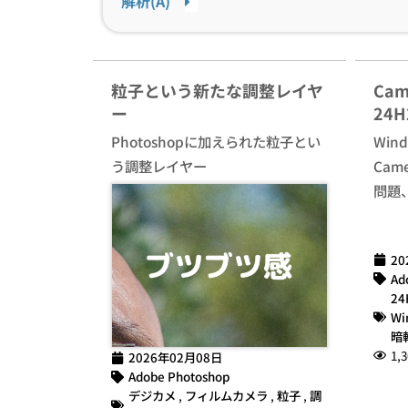
解析(A)
粒子という新たな調整レイヤ
Cam
ー
24
Photoshopに加えられた粒子とい
Win
う調整レイヤー
Cam
問題
20
Ad
24
Wi
暗
1,3
2026年02月08日
Adobe Photoshop
デジカメ
,
フィルムカメラ
,
粒子
,
調