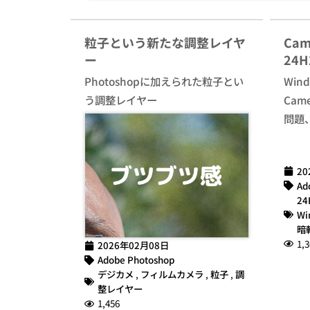
粒子という新たな調整レイヤ
Cam
ー
24
Photoshopに加えられた粒子とい
Win
う調整レイヤー
Cam
問題
20
Ad
24
Wi
暗
1,3
2026年02月08日
Adobe Photoshop
デジカメ
,
フィルムカメラ
,
粒子
,
調
整レイヤー
1,456