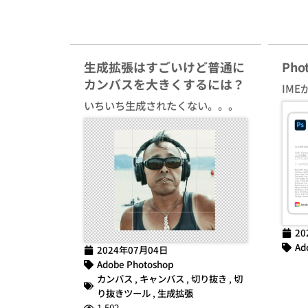
生成拡張はすごいけど普通に
Ph
カンバスを大きくするには？
IME
いちいち生成されたくない。。。
20
Ad
2024年07月04日
Adobe Photoshop
カンバス
,
キャンバス
,
切り抜き
,
切
り抜きツール
,
生成拡張
1,502