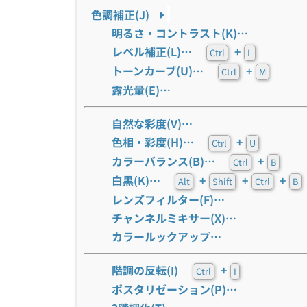
色調補正(J)
明るさ・コントラスト(K)…
レベル補正(L)…
+
Ctrl
L
トーンカーブ(U)…
+
Ctrl
M
露光量(E)…
自然な彩度(V)…
色相・彩度(H)…
+
Ctrl
U
カラーバランス(B)…
+
Ctrl
B
白黒(K)…
+
+
+
Alt
Shift
Ctrl
B
レンズフィルター(F)…
チャンネルミキサー(X)…
カラールックアップ…
階調の反転(I)
+
Ctrl
I
ポスタリゼーション(P)…