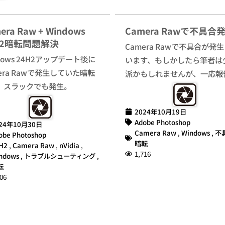
era Raw + Windows
Camera Rawで不具合
H2暗転問題解決
Camera Rawで不具合が発
dows 24H2アップデート後に
います、もしかしたら筆者は
era Rawで発生していた暗転
派かもしれませんが、一応報
、スラックでも発生。
2024年10月19日
Adobe Photoshop
24年10月30日
Camera Raw
,
Windows
,
不
obe Photoshop
暗転
H2
,
Camera Raw
,
nVidia
,
1,716
ndows
,
トラブルシューティング
,
転
06