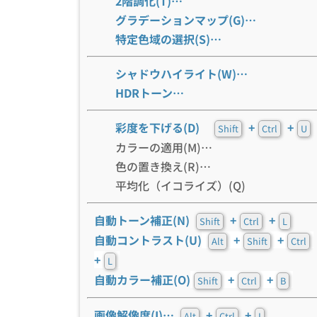
2階調化(T)…
グラデーションマップ(G)…
特定色域の選択(S)…
シャドウハイライト(W)…
HDRトーン…
彩度を下げる(D)
+
+
Shift
Ctrl
U
カラーの適用(M)…
色の置き換え(R)…
平均化（イコライズ）(Q)
自動トーン補正(N)
+
+
Shift
Ctrl
L
自動コントラスト(U)
+
+
Alt
Shift
Ctrl
+
L
自動カラー補正(O)
+
+
Shift
Ctrl
B
画像解像度(I)…
+
+
Alt
Ctrl
I