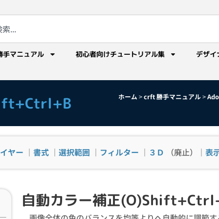
勝手マニュアル
初心者向けチュートリアル集
デザイ
ホーム
>
crft 勝手マニュアル
>
Ad
t+Ctrl+B
イヤー
｜
書式
｜
選択範囲
｜
フィルター
｜
３Ｄ
（廃止）｜
表
自動カラー補正(O)Shift+Ctrl
画像全体の色のバランスを均等よりへ自動的に調節す