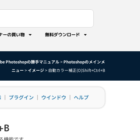
ナーの買い物
無料ダウンロード
obe Photoshopの勝手マニュアル
>
Photoshopのメインメ
ニュー
>
イメージ
>
自動カラー補正(O)Shift+Ctrl+B
示
｜
プラグイン
｜
ウインドウ
｜
ヘルプ
+B
る機能です。