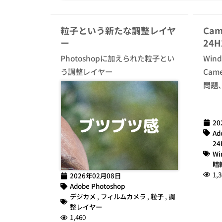
粒子という新たな調整レイヤ
Cam
ー
24
Photoshopに加えられた粒子とい
Win
う調整レイヤー
Cam
問題
20
Ad
24
Wi
暗
1,3
2026年02月08日
Adobe Photoshop
デジカメ
,
フィルムカメラ
,
粒子
,
調
整レイヤー
1,460