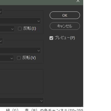
、緑（G）、青（B）の各チャンネルは0~255