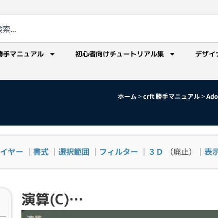
勝手マニュアル
初心者向けチュートリアル集
デザイ
ホーム
>
crft 勝手マニュアル
>
Ad
イヤー
｜
書式
｜
選択範囲
｜
フィルター
｜
３Ｄ
（廃止）｜
表
演算(C)…