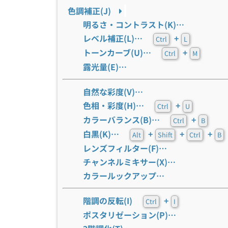
色調補正(J)
明るさ・コントラスト(K)…
レベル補正(L)…
+
Ctrl
L
トーンカーブ(U)…
+
Ctrl
M
露光量(E)…
自然な彩度(V)…
色相・彩度(H)…
+
Ctrl
U
カラーバランス(B)…
+
Ctrl
B
白黒(K)…
+
+
+
Alt
Shift
Ctrl
B
レンズフィルター(F)…
チャンネルミキサー(X)…
カラールックアップ…
階調の反転(I)
+
Ctrl
I
ポスタリゼーション(P)…