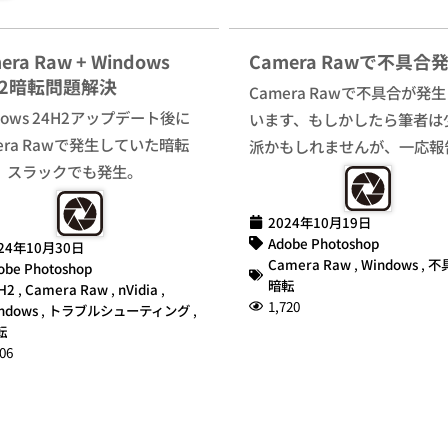
era Raw + Windows
Camera Rawで不具合
H2暗転問題解決
Camera Rawで不具合が発
dows 24H2アップデート後に
います、もしかしたら筆者は
era Rawで発生していた暗転
派かもしれませんが、一応報
、スラックでも発生。
2024年10月19日
Adobe Photoshop
24年10月30日
Camera Raw
,
Windows
,
不
obe Photoshop
暗転
H2
,
Camera Raw
,
nVidia
,
1,720
ndows
,
トラブルシューティング
,
転
06