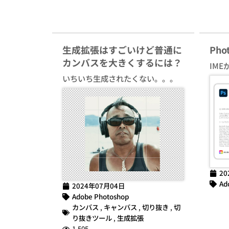
生成拡張はすごいけど普通に
Ph
カンバスを大きくするには？
IME
いちいち生成されたくない。。。
20
Ad
2024年07月04日
Adobe Photoshop
カンバス
,
キャンバス
,
切り抜き
,
切
り抜きツール
,
生成拡張
1,505