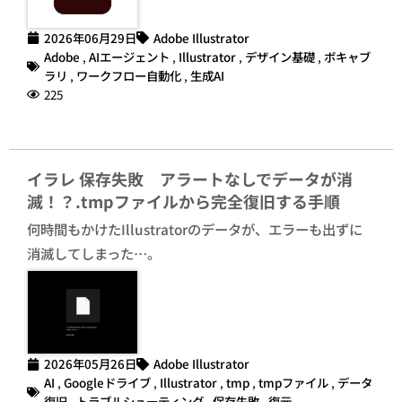
2026年06月29日
Adobe Illustrator
Adobe
,
AIエージェント
,
Illustrator
,
デザイン基礎
,
ボキャブ
ラリ
,
ワークフロー自動化
,
生成AI
225
イラレ 保存失敗 アラートなしでデータが消
滅！？.tmpファイルから完全復旧する手順
何時間もかけたIllustratorのデータが、エラーも出ずに
消滅してしまった…。
2026年05月26日
Adobe Illustrator
AI
,
Googleドライブ
,
Illustrator
,
tmp
,
tmpファイル
,
データ
復旧
,
トラブルシューティング
,
保存失敗
,
復元