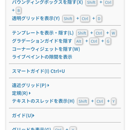
バウンディングボックスを隠す(X)
+
Shift
Ctrl
+
B
透明グリッドを表示(Y)
+
+
Shift
Ctrl
D
テンプレートを表示・隠す(L)
+
+
Shift
Ctrl
W
グラデーションガイドを隠す
+
+
Alt
Ctrl
G
コーナーウィジェットを隠す(W)
ライブペイントの隙間を表示
スマートガイド(I) Ctrl+U
遠近グリッド(P)
定規(R)
テキストのスレッドを表示(H)
+
+
Shift
Ctrl
Y
ガイド(U)
グリッドを表示(G)
+
Ctrl
￥