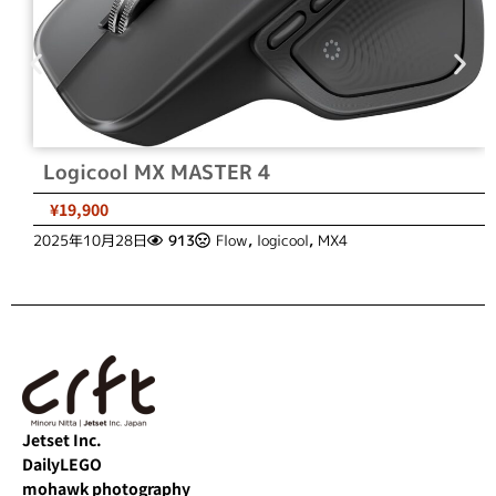
Logicool MX MASTER 4
¥19,900
2025年10月28日
913
Flow
,
logicool
,
MX4
Jetset Inc.
DailyLEGO
mohawk photography