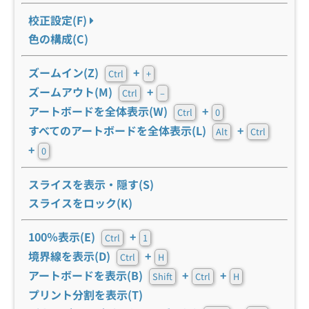
校正設定(F)
色の構成(C)
ズームイン(Z)
+
Ctrl
+
ズームアウト(M)
+
Ctrl
–
アートボードを全体表示(W)
+
Ctrl
0
すべてのアートボードを全体表示(L)
+
Alt
Ctrl
+
0
スライスを表示・隠す(S)
スライスをロック(K)
100％表示(E)
+
Ctrl
1
境界線を表示(D)
+
Ctrl
H
アートボードを表示(B)
+
+
Shift
Ctrl
H
プリント分割を表示(T)