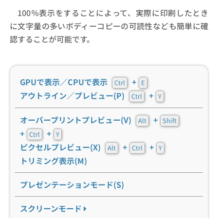
100％表示をすることによって、実際に印刷したとき
に文字量の多いボディーコピーの可読性なども簡単に確
認することが可能です。
GPUで表示／CPUで表示
+
Ctrl
E
アウトライン／プレビュー(P)
+
Ctrl
Y
オーバープリントプレビュー(V)
+
Alt
Shift
+
+
Ctrl
Y
ピクセルプレビュー(X)
+
+
Alt
Ctrl
Y
トリミング表示(M)
プレゼンテーションモード(S)
スクリーンモード