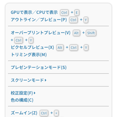
GPUで表示／CPUで表示
+
Ctrl
E
アウトライン／プレビュー(P)
+
Ctrl
Y
オーバープリントプレビュー(V)
+
Alt
Shift
+
+
Ctrl
Y
ピクセルプレビュー(X)
+
+
Alt
Ctrl
Y
トリミング表示(M)
プレゼンテーションモード(S)
スクリーンモード
校正設定(F)
色の構成(C)
ズームイン(Z)
+
Ctrl
+