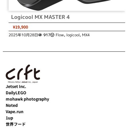
Logicool MX MASTER 4
¥19,900
2025年10月28日
917
Flow
,
logicool
,
MX4
Jetset Inc.
DailyLEGO
mohawk photography
Noted
Vape.run
1up
世界フード