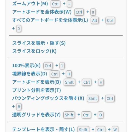
ズームアウト(M)
+
Ctrl
–
アートボードを全体表示(W)
+
Ctrl
0
すべてのアートボードを全体表示(L)
+
Alt
Ctrl
+
0
スライスを表示・隠す(S)
スライスをロック(K)
100％表示(E)
+
Ctrl
1
境界線を表示(D)
+
Ctrl
H
アートボードを表示(B)
+
+
Shift
Ctrl
H
プリント分割を表示(T)
バウンディングボックスを隠す(X)
+
Shift
Ctrl
+
B
透明グリッドを表示(Y)
+
+
Shift
Ctrl
D
テンプレートを表示・隠す(L)
+
+
Shift
Ctrl
W