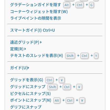
グラデーションガイドを隠す
+
+
Alt
Ctrl
G
コーナーウィジェットを隠す(W)
ライブペイントの隙間を表示
スマートガイド(I) Ctrl+U
遠近グリッド(P)
定規(R)
テキストのスレッドを表示(H)
+
+
Shift
Ctrl
Y
ガイド(U)
グリッドを表示(G)
+
Ctrl
￥
グリッドにスナップ
+
+
Shift
Ctrl
￥
ピクセルにスナップ(S)
ポイントにスナップ(N)
+
+
Alt
Ctrl
￥
グリフにスナップ