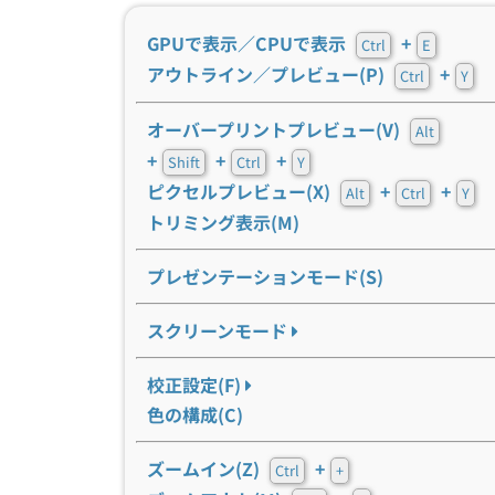
GPUで表示／CPUで表示
+
Ctrl
E
アウトライン／プレビュー(P)
+
Ctrl
Y
オーバープリントプレビュー(V)
Alt
+
+
+
Shift
Ctrl
Y
ピクセルプレビュー(X)
+
+
Alt
Ctrl
Y
トリミング表示(M)
プレゼンテーションモード(S)
スクリーンモード
校正設定(F)
色の構成(C)
ズームイン(Z)
+
Ctrl
+