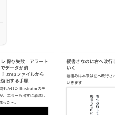
ラレ 保存失敗 アラート
縦書きなのに右へ改行
しでデータが消
いく
？.tmpファイルから
縦組みは本来は左へ改行さ
全復旧する手順
いきます
もかけたIllustratorのデ
が、エラーも出ずに消滅し
まった…。