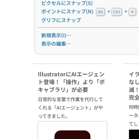
ピクセルにスナップ(S)
ポイントにスナップ(N)
+
+
Alt
Ctrl
￥
グリフにスナップ
新規表示(I)…
表示の編集…
IllustratorにAIエージェン
イ
ト登場！「操作」より「ボ
な
キャブラリ」が必要
滅！
完
日常的な言葉で作業を代行して
何時間
くれる「AIエージェント」がや
ータ
ってきました。
てし