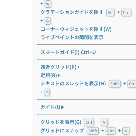
+
W
グラデーションガイドを隠す
+
Alt
Ctrl
+
G
コーナーウィジェットを隠す(W)
ライブペイントの隙間を表示
スマートガイド(I) Ctrl+U
遠近グリッド(P)
定規(R)
テキストのスレッドを表示(H)
+
Shift
Ctrl
+
Y
ガイド(U)
グリッドを表示(G)
+
Ctrl
￥
グリッドにスナップ
+
+
Shift
Ctrl
￥