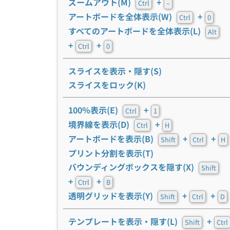
ズームアウト(M)
+
Ctrl
–
アートボードを全体表示(W)
+
Ctrl
0
すべてのアートボードを全体表示(L)
Alt
+
+
Ctrl
0
スライスを表示・隠す(S)
スライスをロック(K)
100％表示(E)
+
Ctrl
1
境界線を表示(D)
+
Ctrl
H
アートボードを表示(B)
+
+
Shift
Ctrl
H
プリント分割を表示(T)
バウンディングボックスを隠す(X)
Shift
+
+
Ctrl
B
透明グリッドを表示(Y)
+
+
Shift
Ctrl
D
テンプレートを表示・隠す(L)
+
Shift
Ctrl