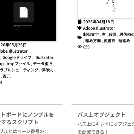
2026年04月18日
Adobe Illustrator
制御文字
,
右
,
段落
,
段落前
,
組み方向
,
縦書き
,
縦組み
026年05月26日
859
obe Illustrator
,
Googleドライブ
,
Illustrator
,
mp
,
tmpファイル
,
データ復旧
,
ラブルシューティング
,
保存失
,
復元
4
ートボードにノンブルを
パス上オブジェクト
置するスクリプト
パス上にキレイにオブジェ
ブルとはページ番号のこ
を配置できる！