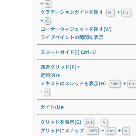
+
W
グラデーションガイドを隠す
+
Alt
Ctrl
+
G
コーナーウィジェットを隠す(W)
ライブペイントの隙間を表示
スマートガイド(I) Ctrl+U
遠近グリッド(P)
定規(R)
テキストのスレッドを表示(H)
+
Shift
Ctrl
+
Y
ガイド(U)
グリッドを表示(G)
+
Ctrl
￥
グリッドにスナップ
+
+
Shift
Ctrl
￥