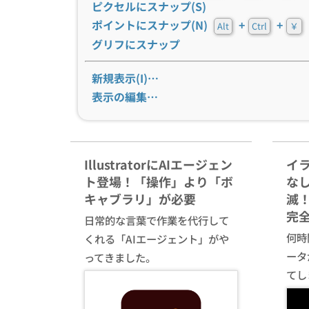
ピクセルにスナップ(S)
ポイントにスナップ(N)
+
+
Alt
Ctrl
￥
グリフにスナップ
新規表示(I)…
表示の編集…
IllustratorにAIエージェン
イ
ト登場！「操作」より「ボ
な
キャブラリ」が必要
滅！
完
日常的な言葉で作業を代行して
何時間
くれる「AIエージェント」がや
ータ
ってきました。
てし