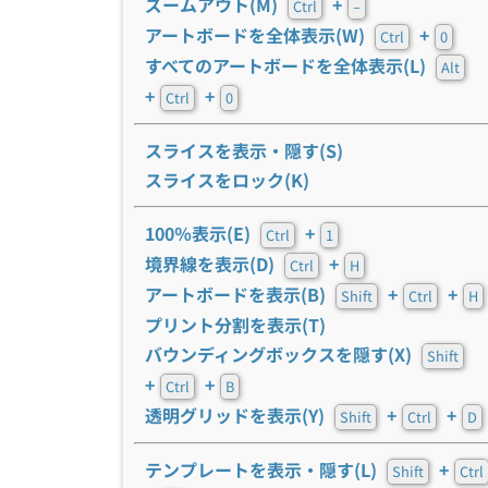
ズームアウト(M)
+
Ctrl
–
アートボードを全体表示(W)
+
Ctrl
0
すべてのアートボードを全体表示(L)
Alt
+
+
Ctrl
0
スライスを表示・隠す(S)
スライスをロック(K)
100％表示(E)
+
Ctrl
1
境界線を表示(D)
+
Ctrl
H
アートボードを表示(B)
+
+
Shift
Ctrl
H
プリント分割を表示(T)
バウンディングボックスを隠す(X)
Shift
+
+
Ctrl
B
透明グリッドを表示(Y)
+
+
Shift
Ctrl
D
テンプレートを表示・隠す(L)
+
Shift
Ctrl