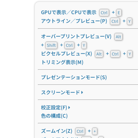
GPUで表示／CPUで表示
+
Ctrl
E
アウトライン／プレビュー(P)
+
Ctrl
Y
オーバープリントプレビュー(V)
Alt
+
+
+
Shift
Ctrl
Y
ピクセルプレビュー(X)
+
+
Alt
Ctrl
Y
トリミング表示(M)
プレゼンテーションモード(S)
スクリーンモード
校正設定(F)
色の構成(C)
ズームイン(Z)
+
Ctrl
+