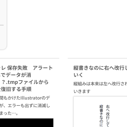
ラレ 保存失敗 アラート
縦書きなのに右へ改行
しでデータが消
いく
？.tmpファイルから
縦組みは本来は左へ改行さ
全復旧する手順
いきます
もかけたIllustratorのデ
が、エラーも出ずに消滅し
まった…。