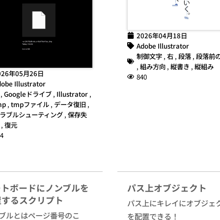
2026年04月18日
Adobe Illustrator
制御文字
,
右
,
段落
,
段落前
,
組み方向
,
縦書き
,
縦組み
026年05月26日
840
obe Illustrator
,
Googleドライブ
,
Illustrator
,
mp
,
tmpファイル
,
データ復旧
,
ラブルシューティング
,
保存失
,
復元
4
ートボードにノンブルを
パス上オブジェクト
置するスクリプト
パス上にキレイにオブジェ
ブルとはページ番号のこ
を配置できる！