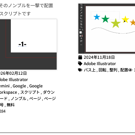
そのノンブルを一撃で配置
スクリプトです
2024年11月18日
Adobe Illustrator
パス上
,
回転
,
整列
,
配置
026年02月12日
obe Illustrator
emini
,
Google
,
Google
orkspace
,
スクリプト
,
ダウン
ード
,
ノンブル
,
ページ
,
ページ
号
,
無料
284