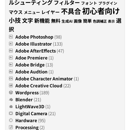
ルシューティング
フィルター
フォント
プラグイン
初心者向け
不具合
マウス
レイヤー
メニュー
小技
文字
新機能
選
無料
簡単
画像
生成AI
色調補正
表示
択
Adobe Photoshop
(98)
Adobe Illustrator
(133)
Adobe AfterEffects
(47)
Adoe Premiere
(1)
Adobe Bridge
(13)
Adobe Audtion
(1)
Adobe Character Animator
(1)
Adobe Creative Cloud
(22)
Wordpress
(189)
Blender
(21)
LightWave3D
(1)
Digital Camera
(21)
Hardware
(95)
Processing
(2)