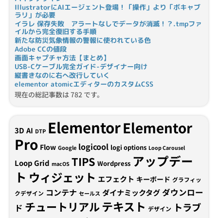
IllustratorにAIエージェント登場！「操作」より「ボキャブ
ラリ」が必要
イラレ 保存失敗 アラートなしでデータが消滅！？.tmpファ
イルから完全復旧する手順
新たな防災気象情報の警報に使われている色
Adobe CCの値段
画面キャプチャ方法【まとめ】
USB-Cケーブル完全ガイド-デザイナー向け
縦書きなのに右へ改行していく
elementor atomicエディターのカスタムCSS
現在の総記事数は 782 です。
Elementor
Elementor
3D
AI
DTP
Pro
logicool
Flow
logi options
Google
Loop Carousel
アップデー
TIPS
Loop Grid
Wordpress
macOS
ト
ウィジェット
エフェクト
キーボード
グラフィッ
コンテナ
ダウンロー
ダイナミックタグ
クデザイン
セールス
テキスト
チュートリアル
トラブ
ド
デザイン