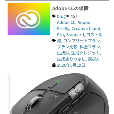
Adobe CCの値段
blog
457
Adobe CC
,
Adobe
Firefly
,
Creative Cloud
,
Pro
,
Standard
,
コスト削
減
,
コンプリートプラン
,
プラン比較
,
料金プラン
,
生成AI
,
生成クレジット
,
生成塗りつぶし
,
選び方
2026年5月19日