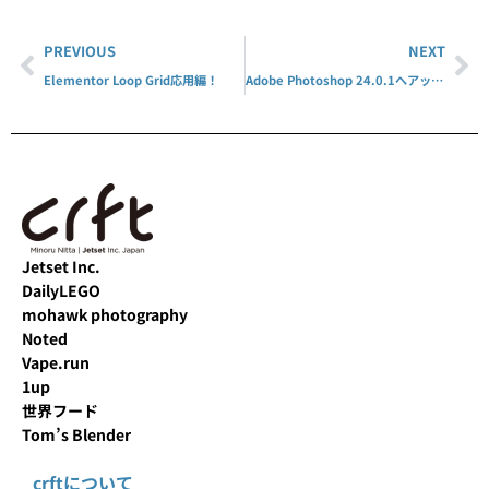
PREVIOUS
NEXT
Elementor Loop Grid応用編！
Adobe Photoshop 24.0.1へアップデート
Jetset Inc.
DailyLEGO
mohawk photography
Noted
Vape.run
1up
世界フード
Tom’s Blender
crftについて