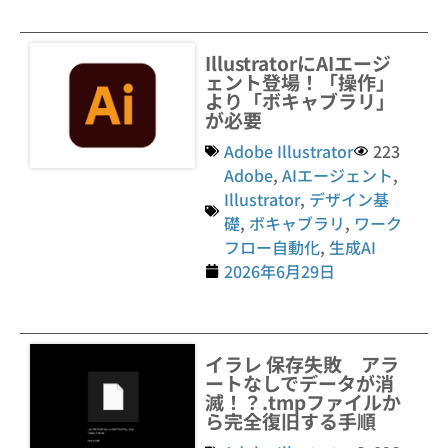
IllustratorにAIエージ
ェント登場！「操作」
より「ボキャブラリ」
が必要
Adobe Illustrator
223
Adobe
,
AIエージェント
,
Illustrator
,
デザイン基
礎
,
ボキャブラリ
,
ワーク
フロー自動化
,
生成AI
2026年6月29日
イラレ 保存失敗 アラ
ートなしでデータが消
滅！？.tmpファイルか
ら完全復旧する手順