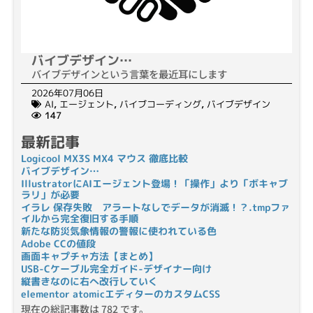
バイブデザイン…
バイブデザインという言葉を最近耳にします
2026年07月06日
AI
,
エージェント
,
バイブコーディング
,
バイブデザイン
147
最新記事
Logicool MX3S MX4 マウス 徹底比較
バイブデザイン…
IllustratorにAIエージェント登場！「操作」より「ボキャブ
ラリ」が必要
イラレ 保存失敗 アラートなしでデータが消滅！？.tmpファ
イルから完全復旧する手順
新たな防災気象情報の警報に使われている色
Adobe CCの値段
画面キャプチャ方法【まとめ】
USB-Cケーブル完全ガイド-デザイナー向け
縦書きなのに右へ改行していく
elementor atomicエディターのカスタムCSS
現在の総記事数は 782 です。