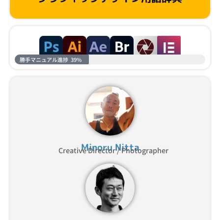
勝手マニュアル進捗
39%
Minoru Nitta
Creative Director / Photographer