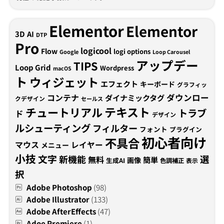
Elementor
Elementor
3D
AI
DTP
Pro
logicool
Flow
logi options
Google
Loop Carousel
アップデー
TIPS
Loop Grid
Wordpress
macOS
ト
ウィジェット
エフェクト
キーボード
グラフィッ
コンテナ
ダウンロー
ダイナミックタグ
クデザイン
セールス
テキスト
チュートリアル
トラブ
ド
デザイン
ルシューティング
フィルター
フォント
プラグイン
初心者向け
不具合
マウス
レイヤー
メニュー
小技
文字
新機能
選
無料
簡単
画像
生成AI
色調補正
表示
択
Adobe Photoshop
(98)
Adobe Illustrator
(133)
Adobe AfterEffects
(47)
Adoe Premiere
(1)