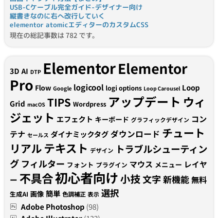
USB-Cケーブル完全ガイド-デザイナー向け
縦書きなのに右へ改行していく
elementor atomicエディターのカスタムCSS
現在の総記事数は 782 です。
Elementor
Elementor
3D
AI
DTP
Pro
logicool
Loop
Flow
logi options
Google
Loop Carousel
アップデート
ウィ
TIPS
Grid
Wordpress
macOS
ジェット
コン
エフェクト
キーボード
グラフィックデザイン
チュート
テナ
ダウンロード
ダイナミックタグ
セールス
テキスト
リアル
トラブルシューティン
デザイン
グ
フィルター
マウス
レイヤ
フォント
メニュー
プラグイン
初心者向け
不具合
小技
文字
新機能
無料
ー
選択
簡単
画像
生成AI
色調補正
表示
Adobe Photoshop
(98)