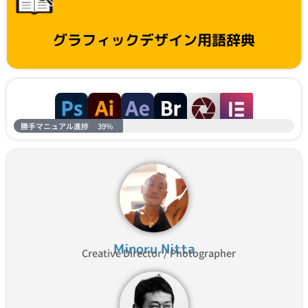
グラフィックデザイン用語辞典
勝手マニュアル進捗
39%
Minoru Nitta
Creative Director / Photographer