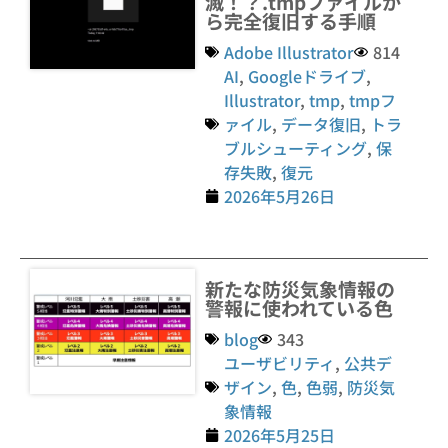
滅！？.tmpファイルか
ら完全復旧する手順
Adobe Illustrator
814
AI
,
Googleドライブ
,
Illustrator
,
tmp
,
tmpフ
ァイル
,
データ復旧
,
トラ
ブルシューティング
,
保
存失敗
,
復元
2026年5月26日
新たな防災気象情報の
警報に使われている色
blog
343
ユーザビリティ
,
公共デ
ザイン
,
色
,
色弱
,
防災気
象情報
2026年5月25日