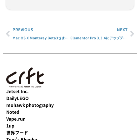
PREVIOUS
NEXT
Mac OS X Monterey Beta3きました
Elementor Pro 3.3.4にアップデート
Jetset Inc.
DailyLEGO
mohawk photography
Noted
Vape.run
1up
世界フード
Tom’s Blender