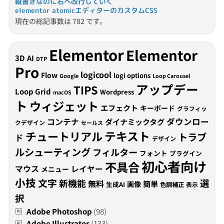
縦書きなのに右へ改行していく
elementor atomicエディターのカスタムCSS
現在の総記事数は 782 です。
Elementor
Elementor
3D
AI
DTP
Pro
logicool
Flow
logi options
Google
Loop Carousel
アップデー
TIPS
Loop Grid
Wordpress
macOS
ト
ウィジェット
エフェクト
キーボード
グラフィッ
コンテナ
ダウンロー
ダイナミックタグ
クデザイン
セールス
テキスト
チュートリアル
トラブ
ド
デザイン
ルシューティング
フィルター
フォント
プラグイン
初心者向け
不具合
マウス
レイヤー
メニュー
小技
文字
新機能
選
無料
簡単
画像
生成AI
色調補正
表示
択
Adobe Photoshop
(98)
Adobe Illustrator
(133)