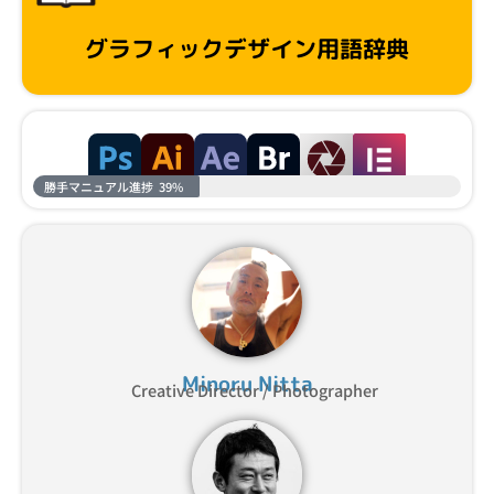
グラフィックデザイン用語辞典
勝手マニュアル進捗
39%
Minoru Nitta
Creative Director / Photographer