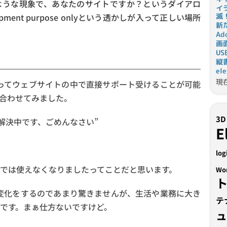
ような現象で、あなたのサイトですか？というダイアロ
イ
ment purpose onlyという透かしが入って正しい場所
滅
新
Ad
画
U
縦
el
現
ってウェブサイトの中で直接サポート受けることが可能
合わせてみました。
3D
が解決中です、ごめんなさい”
E
log
では使えなくなりましたってことだと思います。
Wo
な変化をするのであまり驚きませんが、生活や業務に大き
テ
です。まぁ仕方ないですけど。