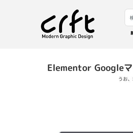
Elementor Go
うお、