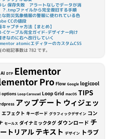
ラレ 保存失敗 アラートなしでデータが消
！？.tmpファイルから完全復旧する手順
たな防災気象情報の警報に使われている色
obe CCの値段
面キャプチャ方法【まとめ】
SB-Cケーブル完全ガイド-デザイナー向け
書きなのに右へ改行していく
ementor atomicエディターのカスタムCSS
在の総記事数は 782 です。
Elementor
AI
DTP
lementor Pro
logicool
Flow
Google
TIPS
Loop Grid
i options
Loop Carousel
macOS
アップデート
ウィジェッ
rdpress
ト
コン
エフェクト
キーボード
グラフィックデザイン
チ
ナ
ダウンロード
ダイナミックタグ
セールス
テキスト
ュートリアル
トラブ
デザイン