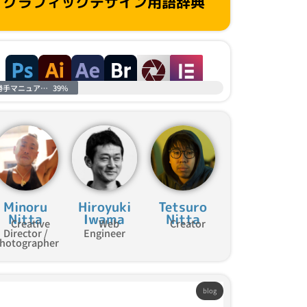
グラフィックデザイン用語辞典
勝手マニュアル進捗
39%
Minoru
Hiroyuki
Tetsuro
Nitta
Iwama
Nitta
Creative
Web
Creator
Director /
Engineer
hotographer
blog