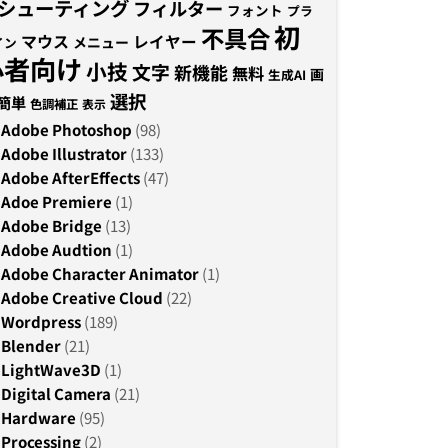
シューティング
フィルター
フォント
プラ
初
不具合
マウス
レイヤー
メニュー
イン
心者向け
小技
文字
新機能
無料
画
生成AI
選択
簡単
色調補正
表示
Adobe Photoshop
(98)
Adobe Illustrator
(133)
Adobe AfterEffects
(47)
Adoe Premiere
(1)
Adobe Bridge
(13)
Adobe Audtion
(1)
Adobe Character Animator
(1)
Adobe Creative Cloud
(22)
Wordpress
(189)
Blender
(21)
LightWave3D
(1)
Digital Camera
(21)
Hardware
(95)
Processing
(2)