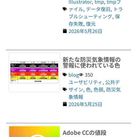
Illustrator
,
tmp
,
tmpフ
ァイル
,
データ復旧
,
トラ
ブルシューティング
,
保
存失敗
,
復元
2026年5月26日
新たな防災気象情報の
警報に使われている色
blog
350
ユーザビリティ
,
公共デ
ザイン
,
色
,
色弱
,
防災気
象情報
2026年5月25日
Adobe CCの値段