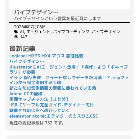
バイブデザイン…
バイブデザインという言葉を最近耳にします
2026年07月06日
AI
,
エージェント
,
バイブコーディング
,
バイブデザイン
147
最新記事
Logicool MX3S MX4 マウス 徹底比較
バイブデザイン…
IllustratorにAIエージェント登場！「操作」より「ボキャブ
ラリ」が必要
イラレ 保存失敗 アラートなしでデータが消滅！？.tmpファ
イルから完全復旧する手順
新たな防災気象情報の警報に使われている色
Adobe CCの値段
画面キャプチャ方法【まとめ】
USB-Cケーブル完全ガイド-デザイナー向け
縦書きなのに右へ改行していく
elementor atomicエディターのカスタムCSS
現在の総記事数は 782 です。