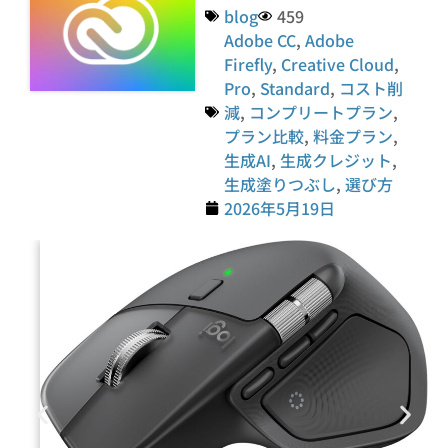
blog
459
Adobe CC
,
Adobe
Firefly
,
Creative Cloud
,
Pro
,
Standard
,
コスト削
減
,
コンプリートプラン
,
プラン比較
,
料金プラン
,
生成AI
,
生成クレジット
,
生成塗りつぶし
,
選び方
2026年5月19日