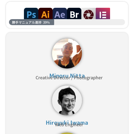
勝手マニュアル進捗
39%
Minoru Nitta
Creative Director / Photographer
Hiroyuki Iwama
Web Engineer