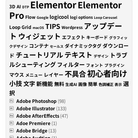
Elementor
Elementor
3D
AI
DTP
Pro
logicool
Flow
logi options
Google
Loop Carousel
アップデー
TIPS
Loop Grid
Wordpress
macOS
ト
ウィジェット
エフェクト
キーボード
グラフィッ
コンテナ
ダウンロー
ダイナミックタグ
クデザイン
セールス
テキスト
チュートリアル
トラブ
ド
デザイン
ルシューティング
フィルター
フォント
プラグイン
初心者向け
不具合
マウス
レイヤー
メニュー
小技
文字
新機能
選
無料
簡単
画像
生成AI
色調補正
表示
択
Adobe Photoshop
(98)
Adobe Illustrator
(133)
Adobe AfterEffects
(47)
Adoe Premiere
(1)
Adobe Bridge
(13)
Adobe Audtion
(1)