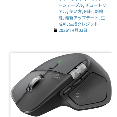
ーンテーブル
,
チュートリ
アル
,
使い方
,
回転
,
新機
能
,
最新アップデート
,
生
成AI
,
生成クレジット
2026年4月03日