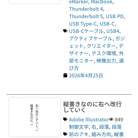
eMarker
,
MacBook
,
Thunderbolt 4
,
Thunderbolt 5
,
USB PD
,
USB Type-C
,
USB-C
,
USB-Cケーブル
,
USB4
,
アクティブケーブル
,
ガジ
ェット
,
クリエイター
,
デ
ザイナー
,
デスク環境
,
外
部モニター
,
映像出力
,
選
び方
2026年4月25日
縦書きなのに右へ改行
していく
Adobe Illustrator
849
制御文字
,
右
,
段落
,
段落
前のアキ
,
組み方向
,
縦書