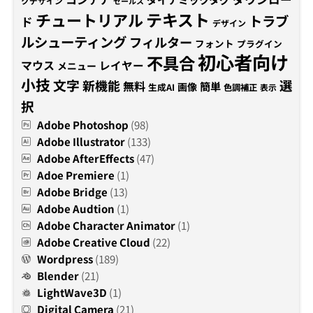
クデザイン
セールス
テキスト
チュートリアル
トラブ
ド
デザイン
ルシューティング
フィルター
フォント
プラグイン
初心者向け
不具合
マウス
レイヤー
メニュー
小技
文字
新機能
選
無料
簡単
画像
生成AI
色調補正
表示
択
Adobe Photoshop
(98)
Adobe Illustrator
(133)
Adobe AfterEffects
(47)
Adoe Premiere
(1)
Adobe Bridge
(13)
Adobe Audtion
(1)
Adobe Character Animator
(1)
Adobe Creative Cloud
(22)
Wordpress
(189)
Blender
(21)
LightWave3D
(1)
Digital Camera
(21)