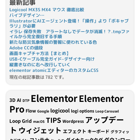
最新記事
Logicool MX3S MX4 マウス 徹底比較
バイブデザイン…
IllustratorにAIエージェント登場！「操作」より「ボキャブ
ラリ」が必要
イラレ 保存失敗 アラートなしでデータが消滅！？.tmpファ
イルから完全復旧する手順
新たな防災気象情報の警報に使われている色
Adobe CCの値段
画面キャプチャ方法【まとめ】
USB-Cケーブル完全ガイド-デザイナー向け
縦書きなのに右へ改行していく
elementor atomicエディターのカスタムCSS
現在の総記事数は 782 です。
Elementor
Elementor
3D
AI
DTP
Pro
logicool
Flow
logi options
Google
Loop Carousel
アップデー
TIPS
Loop Grid
Wordpress
macOS
ト
ウィジェット
エフェクト
キーボード
グラフィッ
コンテナ
ダウンロー
ダイナミックタグ