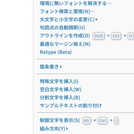
環境に無いフォントを解決する…
フォント検索と置換(N)…
大文字と小文字の変更(C)
句読点の自動調節(U)
アウトラインを作成(O)
+
+
Shift
Ctrl
O
最適なマージン揃え(M)
Retype (Beta)
箇条書き
特殊文字を挿入(I)
空白文字を挿入(W)
分割文字を挿入(B)
サンプルテキストの割り付け
制御文字を表示(S)
+
+
Alt
Ctrl
I
組み方向(Y)