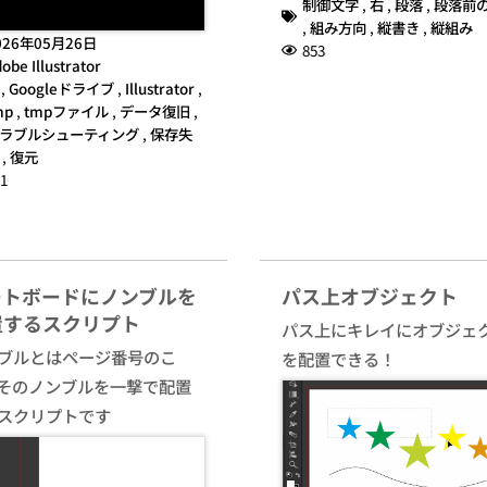
制御文字
,
右
,
段落
,
段落前
,
組み方向
,
縦書き
,
縦組み
026年05月26日
853
obe Illustrator
,
Googleドライブ
,
Illustrator
,
mp
,
tmpファイル
,
データ復旧
,
ラブルシューティング
,
保存失
,
復元
1
ートボードにノンブルを
パス上オブジェクト
置するスクリプト
パス上にキレイにオブジェ
ブルとはページ番号のこ
を配置できる！
そのノンブルを一撃で配置
スクリプトです