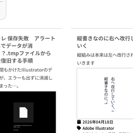
ラレ 保存失敗 アラート
縦書きなのに右へ改行
しでデータが消
いく
？.tmpファイルから
縦組みは本来は左へ改行さ
全復旧する手順
いきます
もかけたIllustratorのデ
が、エラーも出ずに消滅し
まった…。
2026年04月18日
Adobe Illustrator