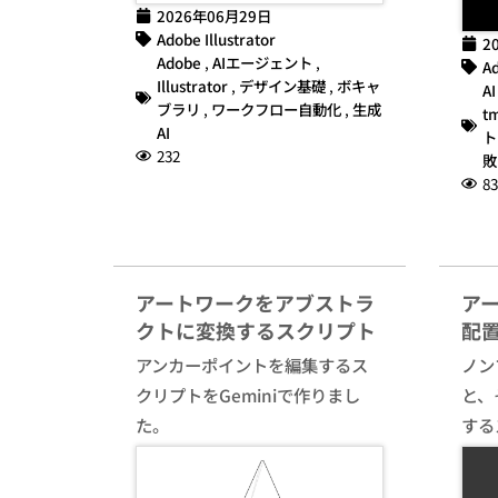
2026年06月29日
Adobe Illustrator
2
Adobe
,
AIエージェント
,
Ad
Illustrator
,
デザイン基礎
,
ボキャ
AI
ブラリ
,
ワークフロー自動化
,
生成
t
AI
ト
232
敗
83
アートワークをアブストラ
ア
クトに変換するスクリプト
配
アンカーポイントを編集するス
ノン
クリプトをGeminiで作りまし
と、
た。
する