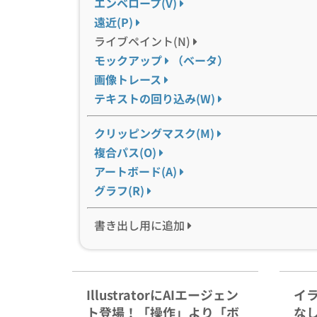
エンベロープ(V)
遠近(P)
ライブペイント(N)
モックアップ
（ベータ）
画像トレース
テキストの回り込み(W)
クリッピングマスク(M)
複合パス(O)
アートボード(A)
グラフ(R)
書き出し用に追加
IllustratorにAIエージェン
イ
ト登場！「操作」より「ボ
な