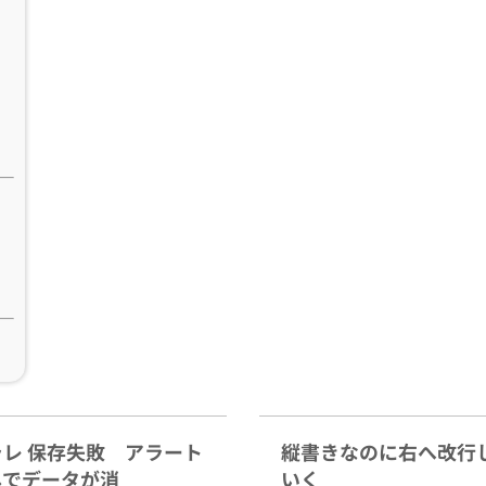
ラレ 保存失敗 アラート
縦書きなのに右へ改行
しでデータが消
いく