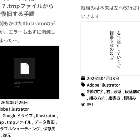
？.tmpファイルから
縦組みは本来は左へ改行さ
全復旧する手順
いきます
もかけたIllustratorのデ
が、エラーも出ずに消滅し
まった…。
2026年04月18日
Adobe Illustrator
制御文字
,
右
,
段落
,
段落前
,
組み方向
,
縦書き
,
縦組み
026年05月26日
851
obe Illustrator
,
Googleドライブ
,
Illustrator
,
mp
,
tmpファイル
,
データ復旧
,
ラブルシューティング
,
保存失
,
復元