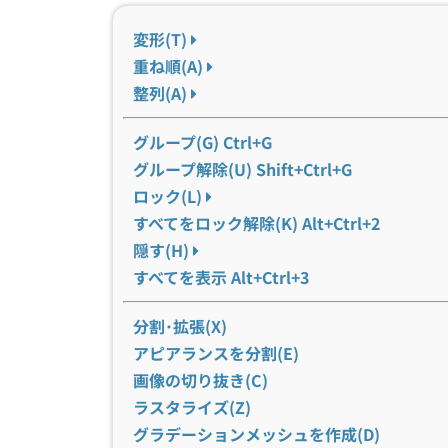
変形(T)
重ね順(A)
整列(A)
グループ(G) Ctrl+G
グループ解除(U) Shift+Ctrl+G
ロック(L)
すべてをロック解除(K) Alt+Ctrl+2
隠す(H)
すべてを表示 Alt+Ctrl+3
分割･拡張(X)
アピアランスを分割(E)
画像の切り抜き(C)
ラスタライズ(Z)
グラデーションメッシュを作成(D)