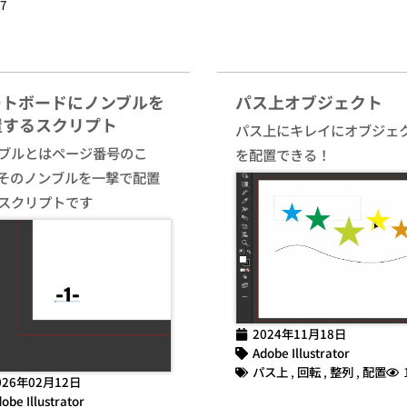
7
ートボードにノンブルを
パス上オブジェクト
置するスクリプト
パス上にキレイにオブジェ
ブルとはページ番号のこ
を配置できる！
そのノンブルを一撃で配置
スクリプトです
2024年11月18日
Adobe Illustrator
パス上
,
回転
,
整列
,
配置
026年02月12日
obe Illustrator