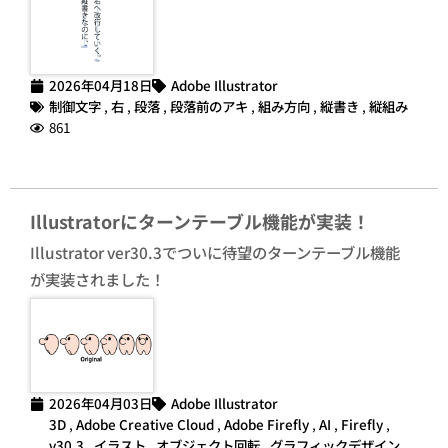
2026年04月18日
Adobe Illustrator
制御文字
,
右
,
段落
,
段落前のアキ
,
組み方向
,
縦書き
,
縦組み
861
Illustratorにターンテーブル機能が実装！
Illustrator ver30.3でついに待望のターンテーブル機能
が実装されました！
2026年04月03日
Adobe Illustrator
3D
,
Adobe Creative Cloud
,
Adobe Firefly
,
AI
,
Firefly
,
v30.3
,
イラスト
,
オブジェクト回転
,
グラフィックデザイン
,