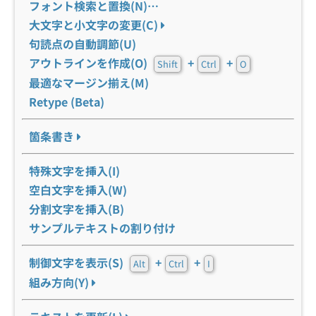
フォント検索と置換(N)…
大文字と小文字の変更(C)
句読点の自動調節(U)
アウトラインを作成(O)
+
+
Shift
Ctrl
O
最適なマージン揃え(M)
Retype (Beta)
箇条書き
特殊文字を挿入(I)
空白文字を挿入(W)
分割文字を挿入(B)
サンプルテキストの割り付け
制御文字を表示(S)
+
+
Alt
Ctrl
I
組み方向(Y)