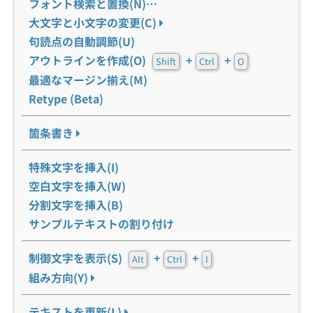
フォント検索と置換(N)…
大文字と小文字の変更(C)
句読点の自動調節(U)
アウトラインを作成(O)
+
+
Shift
Ctrl
O
最適なマージン揃え(M)
Retype (Beta)
箇条書き
特殊文字を挿入(I)
空白文字を挿入(W)
分割文字を挿入(B)
サンプルテキストの割り付け
制御文字を表示(S)
+
+
Alt
Ctrl
I
組み方向(Y)
テキストを更新(L)