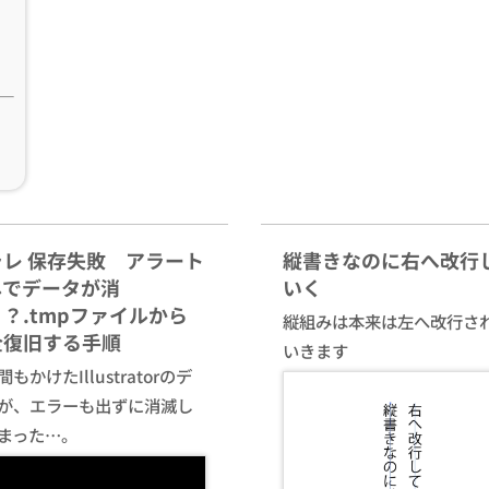
ラレ 保存失敗 アラート
縦書きなのに右へ改行
しでデータが消
いく
？.tmpファイルから
縦組みは本来は左へ改行さ
全復旧する手順
いきます
もかけたIllustratorのデ
が、エラーも出ずに消滅し
まった…。