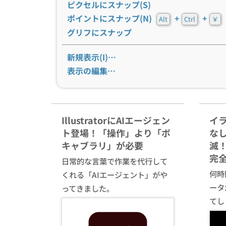
ピクセルにスナップ(S)
ポイントにスナップ(N)
+
+
Alt
Ctrl
￥
グリフにスナップ
新規表示(I)…
表示の編集…
IllustratorにAIエージェン
イ
ト登場！「操作」より「ボ
な
キャブラリ」が必要
滅！
完
日常的な言葉で作業を代行して
何時間
くれる「AIエージェント」がや
ータ
ってきました。
てし