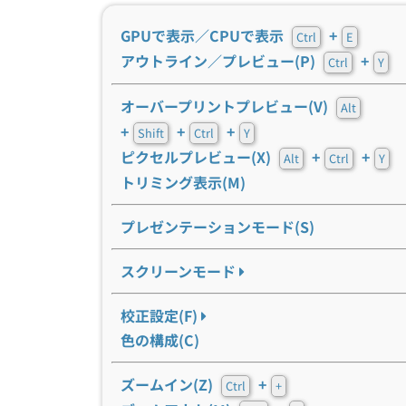
GPUで表示／CPUで表示
+
Ctrl
E
アウトライン／プレビュー(P)
+
Ctrl
Y
オーバープリントプレビュー(V)
Alt
+
+
+
Shift
Ctrl
Y
ピクセルプレビュー(X)
+
+
Alt
Ctrl
Y
トリミング表示(M)
プレゼンテーションモード(S)
スクリーンモード
校正設定(F)
色の構成(C)
ズームイン(Z)
+
Ctrl
+