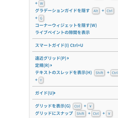
+
W
グラデーションガイドを隠す
+
Alt
Ctrl
+
G
コーナーウィジェットを隠す(W)
ライブペイントの隙間を表示
スマートガイド(I) Ctrl+U
遠近グリッド(P)
定規(R)
テキストのスレッドを表示(H)
+
Shift
Ctrl
+
Y
ガイド(U)
グリッドを表示(G)
+
Ctrl
￥
グリッドにスナップ
+
+
Shift
Ctrl
￥