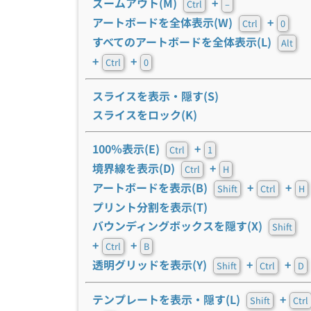
ズームアウト(M)
+
Ctrl
–
アートボードを全体表示(W)
+
Ctrl
0
すべてのアートボードを全体表示(L)
Alt
+
+
Ctrl
0
スライスを表示・隠す(S)
スライスをロック(K)
100％表示(E)
+
Ctrl
1
境界線を表示(D)
+
Ctrl
H
アートボードを表示(B)
+
+
Shift
Ctrl
H
プリント分割を表示(T)
バウンディングボックスを隠す(X)
Shift
+
+
Ctrl
B
透明グリッドを表示(Y)
+
+
Shift
Ctrl
D
テンプレートを表示・隠す(L)
+
Shift
Ctrl