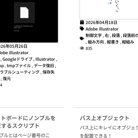
2026年04月18日
Adobe Illustrator
制御文字
,
右
,
段落
,
段落前
,
組み方向
,
縦書き
,
縦組み
026年05月26日
835
obe Illustrator
,
Googleドライブ
,
Illustrator
,
mp
,
tmpファイル
,
データ復旧
,
ラブルシューティング
,
保存失
,
復元
4
ートボードにノンブルを
パス上オブジェクト
置するスクリプト
パス上にキレイにオブジェ
ブルとはページ番号のこ
を配置できる！