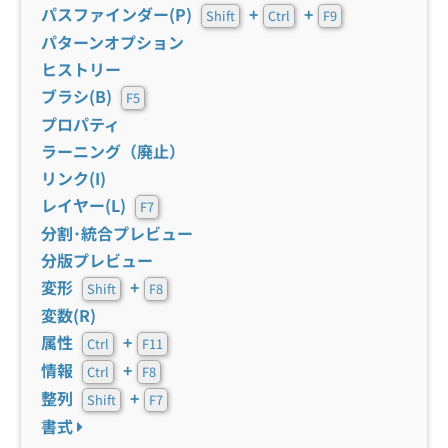
パスファインダー(P)
+
+
Shift
Ctrl
F9
パターンオプション
ヒストリー
ブラシ(B)
F5
プロパティ
ラーニング（廃止）
リンク(I)
レイヤー(L)
F7
分割･統合プレビュー
分版プレビュー
変形
+
Shift
F8
変数(R)
属性
+
Ctrl
F11
情報
+
Ctrl
F8
整列
+
Shift
F7
書式