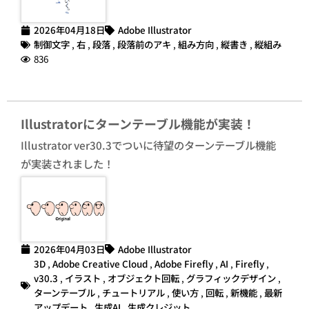
2026年04月18日
Adobe Illustrator
制御文字
,
右
,
段落
,
段落前のアキ
,
組み方向
,
縦書き
,
縦組み
836
Illustratorにターンテーブル機能が実装！
Illustrator ver30.3でついに待望のターンテーブル機能
が実装されました！
2026年04月03日
Adobe Illustrator
3D
,
Adobe Creative Cloud
,
Adobe Firefly
,
AI
,
Firefly
,
v30.3
,
イラスト
,
オブジェクト回転
,
グラフィックデザイン
,
ターンテーブル
,
チュートリアル
,
使い方
,
回転
,
新機能
,
最新
アップデート
,
生成AI
,
生成クレジット