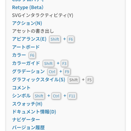
Retype (Beta）
SVGインタラクティビティ(Y)
アクション(N)
アセットの書き出し
アピアランス(E)
+
Shift
F6
アートボード
カラー
F6
カラーガイド
+
Shift
F3
グラデーション
+
Ctrl
F9
グラフィックスタイル(S)
+
Shift
F5
コメント
シンボル
+
+
Shift
Ctrl
F11
スウォッチ(H)
ドキュメント情報(D)
ナビゲーター
バージョン履歴