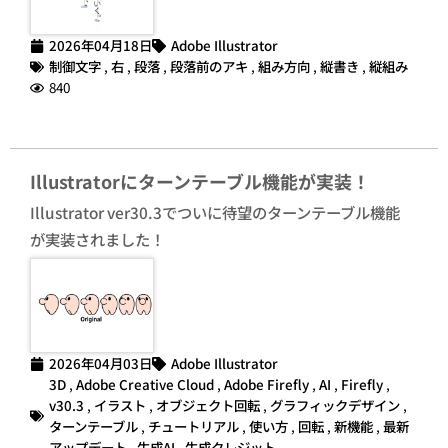
2026年04月18日
Adobe Illustrator
制御文字
,
右
,
段落
,
段落前のアキ
,
組み方向
,
縦書き
,
縦組み
840
Illustratorにターンテーブル機能が実装！
Illustrator ver30.3でついに待望のターンテーブル機能
が実装されました！
2026年04月03日
Adobe Illustrator
3D
,
Adobe Creative Cloud
,
Adobe Firefly
,
AI
,
Firefly
,
v30.3
,
イラスト
,
オブジェクト回転
,
グラフィックデザイン
,
ターンテーブル
,
チュートリアル
,
使い方
,
回転
,
新機能
,
最新
アップデート
,
生成AI
,
生成クレジット