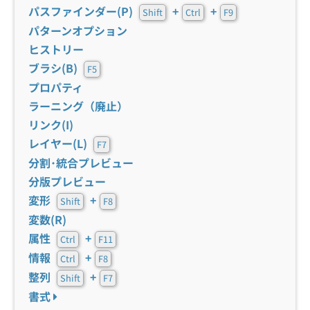
パスファインダー(P)
+
+
Shift
Ctrl
F9
パターンオプション
ヒストリー
ブラシ(B)
F5
プロパティ
ラーニング（廃止）
リンク(I)
レイヤー(L)
F7
分割･統合プレビュー
分版プレビュー
変形
+
Shift
F8
変数(R)
属性
+
Ctrl
F11
情報
+
Ctrl
F8
整列
+
Shift
F7
書式