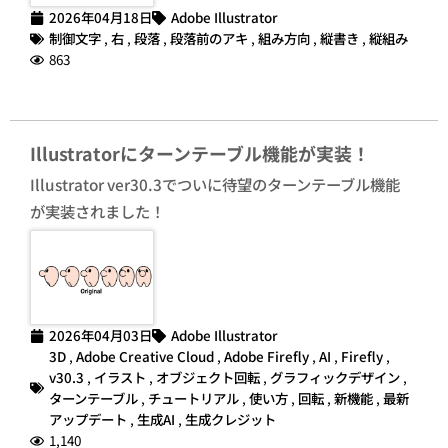
2026年04月18日
Adobe Illustrator
制御文字
,
右
,
段落
,
段落前のアキ
,
組み方向
,
縦書き
,
縦組み
863
Illustratorにターンテーブル機能が実装！
Illustrator ver30.3でついに待望のターンテーブル機能
が実装されました！
2026年04月03日
Adobe Illustrator
3D
,
Adobe Creative Cloud
,
Adobe Firefly
,
AI
,
Firefly
,
v30.3
,
イラスト
,
オブジェクト回転
,
グラフィックデザイン
,
ターンテーブル
,
チュートリアル
,
使い方
,
回転
,
新機能
,
最新
アップデート
,
生成AI
,
生成クレジット
1,140