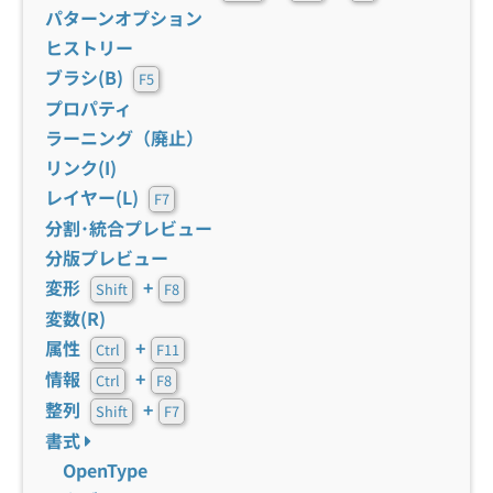
パターンオプション
ヒストリー
ブラシ(B)
F5
プロパティ
ラーニング（廃止）
リンク(I)
レイヤー(L)
F7
分割･統合プレビュー
分版プレビュー
変形
+
Shift
F8
変数(R)
属性
+
Ctrl
F11
情報
+
Ctrl
F8
整列
+
Shift
F7
書式
OpenType