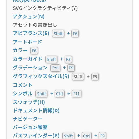
SVGインタラクティビティ(Y)
アクション(N)
アセットの書き出し
アピアランス(E)
+
Shift
F6
アートボード
カラー
F6
カラーガイド
+
Shift
F3
グラデーション
+
Ctrl
F9
グラフィックスタイル(S)
+
Shift
F5
コメント
シンボル
+
+
Shift
Ctrl
F11
スウォッチ(H)
ドキュメント情報(D)
ナビゲーター
バージョン履歴
パスファインダー(P)
+
+
Shift
Ctrl
F9