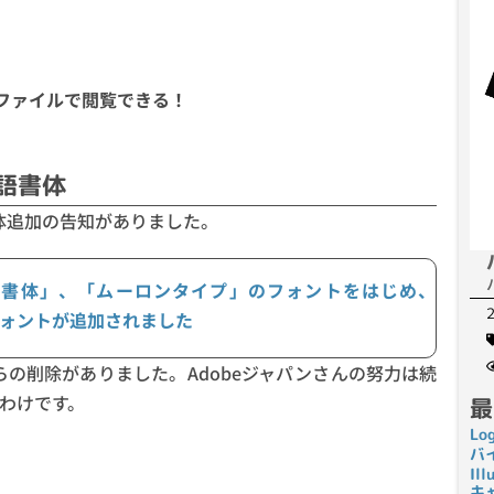
DFファイルで閲覧できる！
本語書体
体追加の告知がありました。
ー「白舟書体」、「ムーロンタイプ」のフォントをはじめ、
語フォントが追加されました
らの削除がありました。Adobeジャパンさんの努力は続
わけです。
最
Lo
バ
I
キ