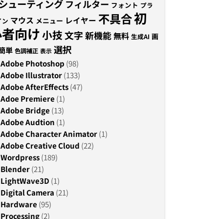
シューティング
フィルター
フォント
プラ
初
不具合
マウス
レイヤー
メニュー
イン
心者向け
小技
文字
新機能
無料
画
生成AI
選択
簡単
色調補正
表示
Adobe Photoshop
(98)
Adobe Illustrator
(133)
Adobe AfterEffects
(47)
Adoe Premiere
(1)
Adobe Bridge
(13)
Adobe Audtion
(1)
Adobe Character Animator
(1)
Adobe Creative Cloud
(22)
Wordpress
(189)
Blender
(21)
LightWave3D
(1)
Digital Camera
(21)
Hardware
(95)
Processing
(2)