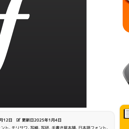
4月12日
更新日2025年1月4日
ォント
,
モリサワ
,
写植
,
写研
,
手書き屋本舗
,
日本語フォント
,