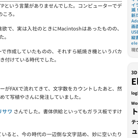
TPという言葉がありませんでした。コンピューターでデ
イ
滅
のころ。
新
Ad
画
で、実は入社のときにMacintoshはあったものの、
U
た。
縦
el
現
ーで作成していたものの、それすら紙焼き機というバカ
き付けている時代でした。
3D
E
ーがFAXで流れてきて、文字数をカウントしたあと、然
log
めて写植やさんに発注していました。
Wo
リサワ
さんでした。書体供給といってもガラス板ですけ
テ
ていると、今の時代の一辺倒な文字詰め、妙に空いたり