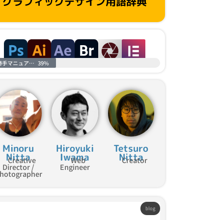
グラフィックデザイン用語辞典
勝手マニュアル進捗
39%
Minoru
Hiroyuki
Tetsuro
Nitta
Iwama
Nitta
Creative
Web
Creator
Director /
Engineer
hotographer
blog