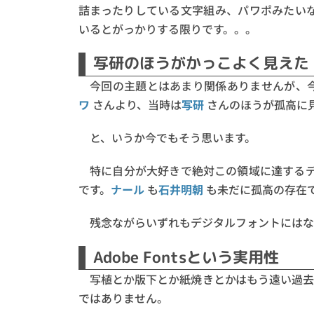
詰まったりしている文字組み、パワポみたい
いるとがっかりする限りです。。。
写研のほうがかっこよく見えた
今回の主題とはあまり関係ありませんが、
ワ
さんより、当時は
写研
さんのほうが孤高に
と、いうか今でもそう思います。
特に自分が大好きで絶対この領域に達する
です。
ナール
も
石井明朝
も未だに孤高の存在
残念ながらいずれもデジタルフォントにはな
Adobe Fontsという実用性
写植とか版下とか紙焼きとかはもう遠い過去
ではありません。