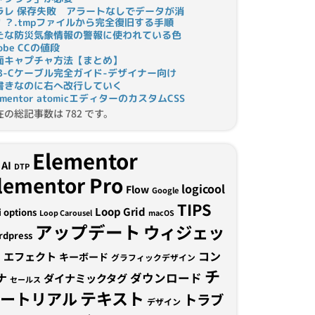
ラレ 保存失敗 アラートなしでデータが消
！？.tmpファイルから完全復旧する手順
たな防災気象情報の警報に使われている色
obe CCの値段
面キャプチャ方法【まとめ】
SB-Cケーブル完全ガイド-デザイナー向け
書きなのに右へ改行していく
ementor atomicエディターのカスタムCSS
在の総記事数は 782 です。
Elementor
AI
DTP
lementor Pro
logicool
Flow
Google
TIPS
Loop Grid
i options
Loop Carousel
macOS
アップデート
ウィジェッ
rdpress
ト
コン
エフェクト
キーボード
グラフィックデザイン
チ
ナ
ダウンロード
ダイナミックタグ
セールス
テキスト
ュートリアル
トラブ
デザイン