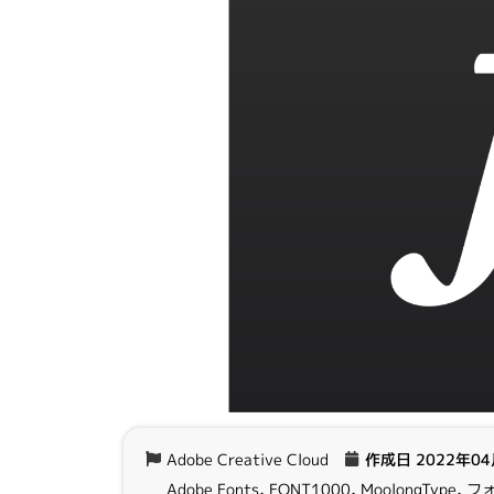
Adobe Creative Cloud
作成日
2022年0
Adobe Fonts
,
FONT1000
,
MoolongType
,
フ