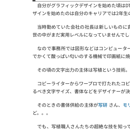
自分がグラフィックデザインを始めた頃はD
ザインを始めたのは自分のキャリアでは2年生
当時勤めていた会社の社長は新しいものに貪欲
世の中がまだ実用レベルになっていませんでし
なので事務所では図形などはコンピュータ
でかくて酸っぱい匂いのする機械で印画紙に焼
その頃の文字出力の主体は写植という技術。
コピーライターからワープロで打たれたコピ
るべき文字サイズ、書体などをデザイナーが決
そのときの書体供給の主体が
写研
さん、
モ
ど。。。
でも、写植職人さんたちの超絶な技を知っ