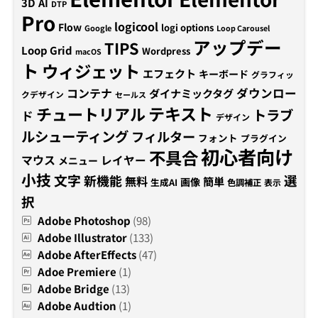
3D
AI
DTP
Pro
logicool
Flow
logi options
Google
Loop Carousel
アップデー
TIPS
Loop Grid
Wordpress
macOS
ト
ウィジェット
エフェクト
キーボード
グラフィッ
コンテナ
ダウンロー
ダイナミックタグ
クデザイン
セールス
テキスト
チュートリアル
トラブ
ド
デザイン
ルシューティング
フィルター
フォント
プラグイン
初心者向け
不具合
マウス
レイヤー
メニュー
小技
文字
新機能
選
無料
簡単
画像
生成AI
色調補正
表示
択
Adobe Photoshop
(98)
Adobe Illustrator
(133)
Adobe AfterEffects
(47)
Adoe Premiere
(1)
Adobe Bridge
(13)
Adobe Audtion
(1)