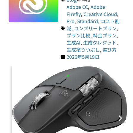
Adobe CC
,
Adobe
Firefly
,
Creative Cloud
,
Pro
,
Standard
,
コスト削
減
,
コンプリートプラン
,
プラン比較
,
料金プラン
,
生成AI
,
生成クレジット
,
生成塗りつぶし
,
選び方
2026年5月19日