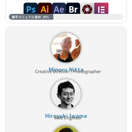
勝手マニュアル進捗
39%
Minoru Nitta
Creative Director / Photographer
Hiroyuki Iwama
Web Engineer