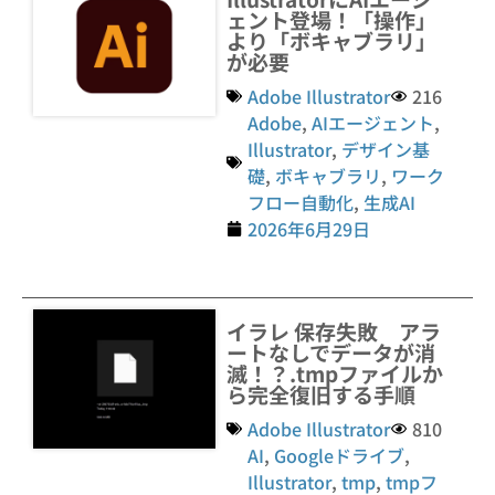
ェント登場！「操作」
より「ボキャブラリ」
が必要
Adobe Illustrator
216
Adobe
,
AIエージェント
,
Illustrator
,
デザイン基
礎
,
ボキャブラリ
,
ワーク
フロー自動化
,
生成AI
2026年6月29日
イラレ 保存失敗 アラ
ートなしでデータが消
滅！？.tmpファイルか
ら完全復旧する手順
Adobe Illustrator
810
AI
,
Googleドライブ
,
Illustrator
,
tmp
,
tmpフ