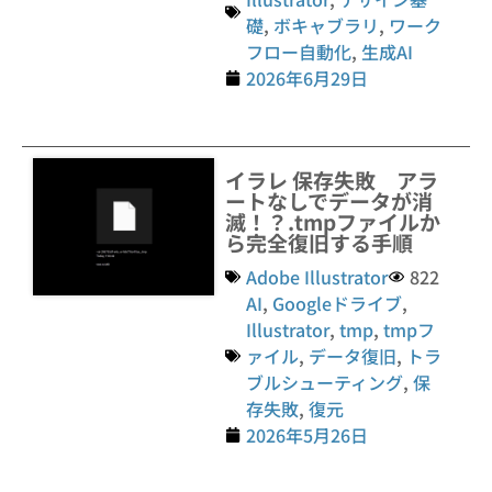
礎
,
ボキャブラリ
,
ワーク
フロー自動化
,
生成AI
2026年6月29日
イラレ 保存失敗 アラ
ートなしでデータが消
滅！？.tmpファイルか
ら完全復旧する手順
Adobe Illustrator
822
AI
,
Googleドライブ
,
Illustrator
,
tmp
,
tmpフ
ァイル
,
データ復旧
,
トラ
ブルシューティング
,
保
存失敗
,
復元
2026年5月26日