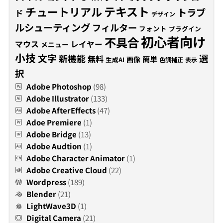
テキスト
チュートリアル
トラブ
ド
デザイン
ルシューティング
フィルター
フォント
プラグイン
初心者向け
不具合
マウス
レイヤー
メニュー
小技
文字
新機能
選
無料
簡単
画像
生成AI
色調補正
表示
択
Adobe Photoshop
(98)
Adobe Illustrator
(133)
Adobe AfterEffects
(47)
Adoe Premiere
(1)
Adobe Bridge
(13)
Adobe Audtion
(1)
Adobe Character Animator
(1)
Adobe Creative Cloud
(22)
Wordpress
(189)
Blender
(21)
LightWave3D
(1)
Digital Camera
(21)