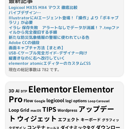
最新記事
Logicool MX3S MX4 マウス 徹底比較
バイブデザイン…
IllustratorにAIエージェント登場！「操作」より「ボキャブ
ラリ」が必要
イラレ 保存失敗 アラートなしでデータが消滅！？.tmpファ
イルから完全復旧する手順
新たな防災気象情報の警報に使われている色
Adobe CCの値段
画面キャプチャ方法【まとめ】
USB-Cケーブル完全ガイド-デザイナー向け
縦書きなのに右へ改行していく
elementor atomicエディターのカスタムCSS
現在の総記事数は 782 です。
Elementor
Elementor
3D
AI
DTP
Pro
logicool
Flow
logi options
Google
Loop Carousel
アップデー
TIPS
Loop Grid
Wordpress
macOS
ト
ウィジェット
エフェクト
キーボード
グラフィッ
コンテナ
ダウンロー
ダイナミックタグ
クデザイン
セールス