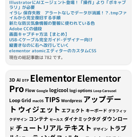
IllustratorにAIエージェント登場！「操作」より「ボキャブ
ラリ」が必要
イラレ 保存失敗 アラートなしでデータが消滅！？.tmpファ
イルから完全復旧する手順
新たな防災気象情報の警報に使われている色
Adobe CCの値段
画面キャプチャ方法【まとめ】
USB-Cケーブル完全ガイド-デザイナー向け
縦書きなのに右へ改行していく
elementor atomicエディターのカスタムCSS
現在の総記事数は 782 です。
Elementor
Elementor
3D
AI
DTP
Pro
logicool
Flow
logi options
Google
Loop Carousel
アップデー
TIPS
Loop Grid
Wordpress
macOS
ト
ウィジェット
エフェクト
キーボード
グラフィッ
コンテナ
ダウンロー
ダイナミックタグ
クデザイン
セールス
テキスト
チュートリアル
トラブ
ド
デザイン