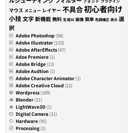
ルシューティング
フィルター
フォント
プラグイン
初心者向け
不具合
マウス
レイヤー
メニュー
小技
文字
新機能
選
無料
簡単
画像
生成AI
色調補正
表示
択
Adobe Photoshop
(98)
Adobe Illustrator
(133)
Adobe AfterEffects
(47)
Adoe Premiere
(1)
Adobe Bridge
(13)
Adobe Audtion
(1)
Adobe Character Animator
(1)
Adobe Creative Cloud
(22)
Wordpress
(189)
Blender
(21)
LightWave3D
(1)
Digital Camera
(21)
Hardware
(95)
Processing
(2)