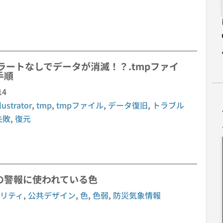
ラートなしでデータが消滅！？.tmpファイ
手順
14
llustrator
,
tmp
,
tmpファイル
,
データ復旧
,
トラブル
失敗
,
復元
の警報に使われている色
リティ
,
公共デザイン
,
色
,
色弱
,
防災気象情報