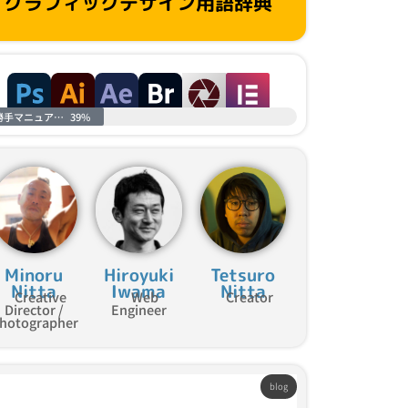
グラフィックデザイン用語辞典
勝手マニュアル進捗
39%
Minoru
Hiroyuki
Tetsuro
Nitta
Iwama
Nitta
Creative
Web
Creator
Director /
Engineer
hotographer
blog