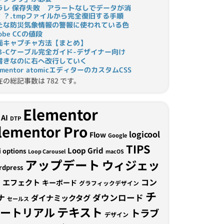
ラレ 保存失敗 アラートなしでデータが消
！？.tmpファイルから完全復旧する手順
たな防災気象情報の警報に使われている色
obe CCの値段
面キャプチャ方法【まとめ】
SB-Cケーブル完全ガイド-デザイナー向け
書きなのに右へ改行していく
ementor atomicエディターのカスタムCSS
在の総記事数は 782 です。
Elementor
AI
DTP
lementor Pro
logicool
Flow
Google
TIPS
Loop Grid
i options
Loop Carousel
macOS
アップデート
ウィジェッ
rdpress
ト
コン
エフェクト
キーボード
グラフィックデザイン
チ
ナ
ダウンロード
ダイナミックタグ
セールス
テキスト
ュートリアル
トラブ
デザイン