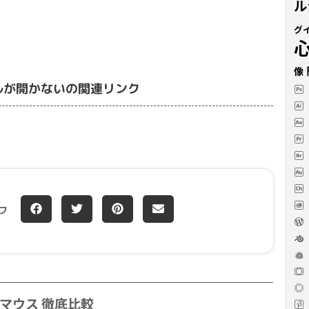
ル
グ
像
ルが開かないの関連リンク
フ
MX4 マウス 徹底比較