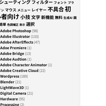
シューティング
フィルター
フォント
プラ
初
不具合
マウス
レイヤー
メニュー
イン
心者向け
小技
文字
新機能
無料
画
生成AI
選択
簡単
色調補正
表示
Adobe Photoshop
(98)
Adobe Illustrator
(133)
Adobe AfterEffects
(47)
Adoe Premiere
(1)
Adobe Bridge
(13)
Adobe Audtion
(1)
Adobe Character Animator
(1)
Adobe Creative Cloud
(22)
Wordpress
(189)
Blender
(21)
LightWave3D
(1)
Digital Camera
(21)
Hardware
(95)
Processing
(2)