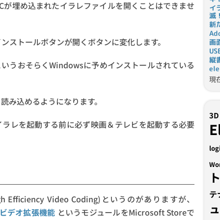
ICが埋め込まれたイラレファイルを開くことはできませ
イ
滅
新
Ad
、インストールボタンが開くボタンに変化します。
画
U
縦
いうおそらくWindowsに予めインストールされている
el
現
EICも読み込めるようになります。
3D
イラレを起動する前に必ず映画＆テレビを起動する必要
E
log
Wo
テ
fficiency Video Coding)というのがありますが、
Cビデオ拡張機能
というモジュールをMicrosoft Storeで