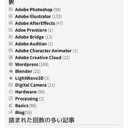
択
Adobe Photoshop
(98)
Adobe Illustrator
(133)
Adobe AfterEffects
(47)
Adoe Premiere
(1)
Adobe Bridge
(13)
Adobe Audtion
(1)
Adobe Character Animator
(1)
Adobe Creative Cloud
(22)
Wordpress
(189)
Blender
(21)
LightWave3D
(1)
Digital Camera
(21)
Hardware
(95)
Processing
(2)
Basics
(86)
Blog
(53)
読まれた回数の多い記事