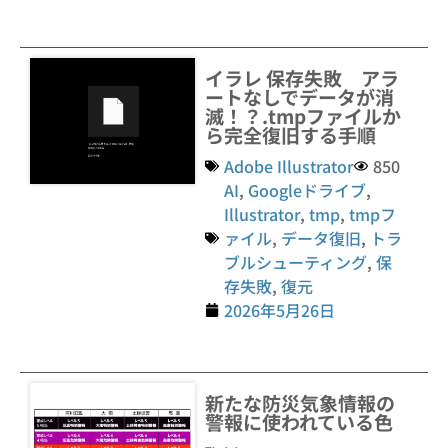
イラレ 保存失敗 アラ
ートなしでデータが消
滅！？.tmpファイルか
ら完全復旧する手順
Adobe Illustrator
850
AI
,
Googleドライブ
,
Illustrator
,
tmp
,
tmpフ
ァイル
,
データ復旧
,
トラ
ブルシューティング
,
保
存失敗
,
復元
2026年5月26日
新たな防災気象情報の
警報に使われている色