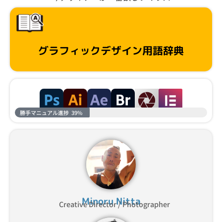
グラフィックデザイン用語辞典
勝手マニュアル進捗
39%
Minoru Nitta
Creative Director / Photographer