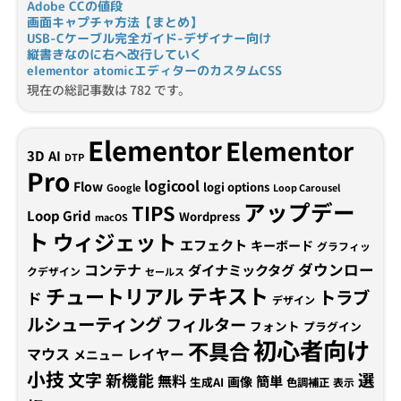
Adobe CCの値段
画面キャプチャ方法【まとめ】
USB-Cケーブル完全ガイド-デザイナー向け
縦書きなのに右へ改行していく
elementor atomicエディターのカスタムCSS
現在の総記事数は 782 です。
Elementor
Elementor
3D
AI
DTP
Pro
logicool
Flow
logi options
Google
Loop Carousel
アップデー
TIPS
Loop Grid
Wordpress
macOS
ト
ウィジェット
エフェクト
キーボード
グラフィッ
コンテナ
ダウンロー
ダイナミックタグ
クデザイン
セールス
テキスト
チュートリアル
トラブ
ド
デザイン
ルシューティング
フィルター
フォント
プラグイン
初心者向け
不具合
マウス
レイヤー
メニュー
小技
文字
新機能
選
無料
簡単
画像
生成AI
色調補正
表示