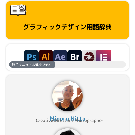
グラフィックデザイン用語辞典
勝手マニュアル進捗
39%
Minoru Nitta
Creative Director / Photographer