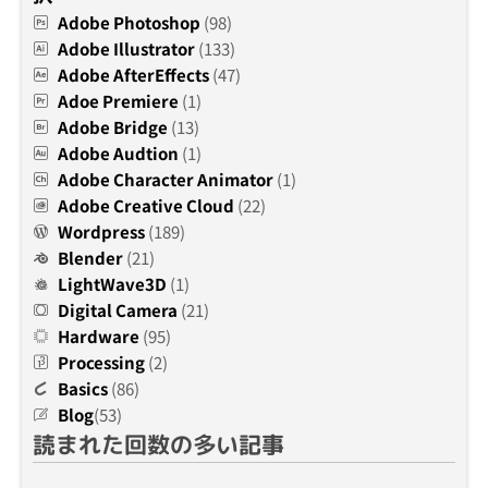
Adobe Photoshop
(98)
Adobe Illustrator
(133)
Adobe AfterEffects
(47)
Adoe Premiere
(1)
Adobe Bridge
(13)
Adobe Audtion
(1)
Adobe Character Animator
(1)
Adobe Creative Cloud
(22)
Wordpress
(189)
Blender
(21)
LightWave3D
(1)
Digital Camera
(21)
Hardware
(95)
Processing
(2)
Basics
(86)
Blog
(53)
読まれた回数の多い記事