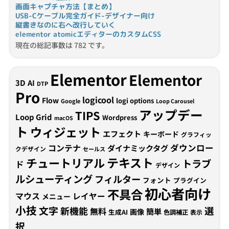
画面キャプチャ方法【まとめ】
USB-Cケーブル完全ガイド-デザイナー向け
縦書きなのに右へ改行していく
elementor atomicエディターのカスタムCSS
現在の総記事数は 782 です。
Elementor
Elementor
3D
AI
DTP
Pro
logicool
Flow
logi options
Google
Loop Carousel
アップデー
TIPS
Loop Grid
Wordpress
macOS
ト
ウィジェット
エフェクト
キーボード
グラフィッ
コンテナ
ダウンロー
ダイナミックタグ
クデザイン
セールス
テキスト
チュートリアル
トラブ
ド
デザイン
ルシューティング
フィルター
フォント
プラグイン
初心者向け
不具合
マウス
レイヤー
メニュー
小技
文字
新機能
選
無料
簡単
画像
生成AI
色調補正
表示
択