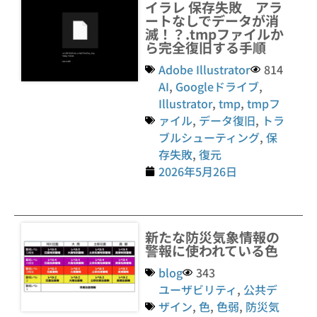
イラレ 保存失敗 アラ
ートなしでデータが消
滅！？.tmpファイルか
ら完全復旧する手順
Adobe Illustrator
814
AI
,
Googleドライブ
,
Illustrator
,
tmp
,
tmpフ
ァイル
,
データ復旧
,
トラ
ブルシューティング
,
保
存失敗
,
復元
2026年5月26日
新たな防災気象情報の
警報に使われている色
blog
343
ユーザビリティ
,
公共デ
ザイン
,
色
,
色弱
,
防災気