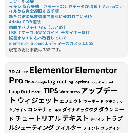
ラリ」が必要
イラレ 保存失敗 アラートなしでデータが消滅！？.tmpファ
イルから完全復旧する手順
新たな防災気象情報の警報に使われている色
Adobe CCの値段
画面キャプチャ方法【まとめ】
USB-Cケーブル完全ガイド-デザイナー向け
縦書きなのに右へ改行していく
elementor atomicエディターのカスタムCSS
現在の総記事数は 782 です。
Elementor
Elementor
3D
AI
DTP
Pro
logicool
Flow
logi options
Google
Loop Carousel
アップデー
TIPS
Loop Grid
Wordpress
macOS
ト
ウィジェット
エフェクト
キーボード
グラフィッ
コンテナ
ダウンロー
ダイナミックタグ
クデザイン
セールス
テキスト
チュートリアル
トラブ
ド
デザイン
ルシューティング
フィルター
フォント
プラグイン