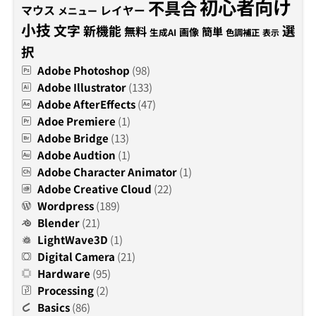
初心者向け
不具合
マウス
レイヤー
メニュー
小技
文字
新機能
選
無料
簡単
画像
生成AI
色調補正
表示
択
Adobe Photoshop
(98)
Adobe Illustrator
(133)
Adobe AfterEffects
(47)
Adoe Premiere
(1)
Adobe Bridge
(13)
Adobe Audtion
(1)
Adobe Character Animator
(1)
Adobe Creative Cloud
(22)
Wordpress
(189)
Blender
(21)
LightWave3D
(1)
Digital Camera
(21)
Hardware
(95)
Processing
(2)
Basics
(86)