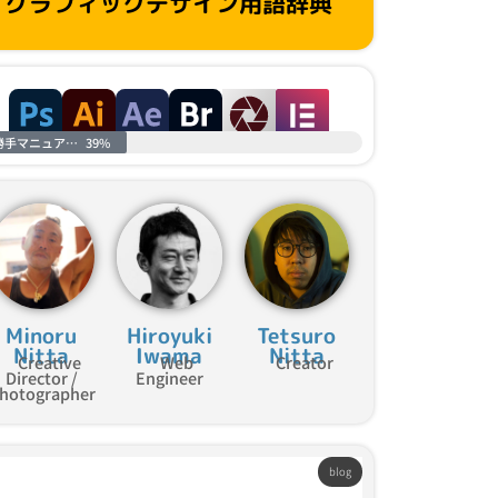
グラフィックデザイン用語辞典
勝手マニュアル進捗
39%
Minoru
Hiroyuki
Tetsuro
Nitta
Iwama
Nitta
Creative
Web
Creator
Director /
Engineer
hotographer
blog