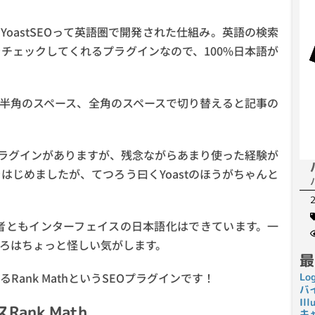
oastSEOって英語圏で開発された仕組み。英語の検索
チェックしてくれるプラグインなので、100%日本語が
半角のスペース、全角のスペースで切り替えると記事の
有名なプラグインがありますが、残念ながらあまり使った経験が
じめましたが、てつろう曰くYoastのほうがちゃんと
、両者ともインターフェイスの日本語化はできています。一
ろはちょっと怪しい気がします。
最
nk MathというSEOプラグインです！
Lo
バ
I
ank Math
キ