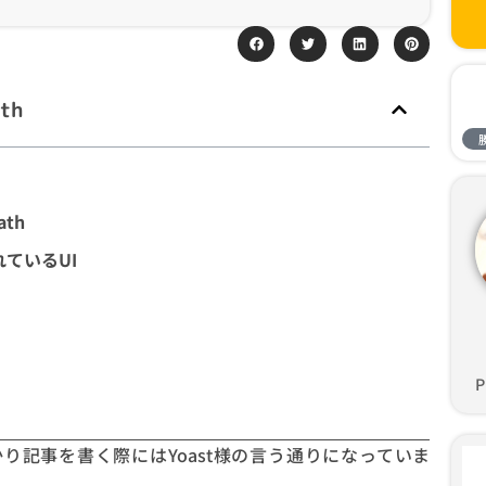
th
th
れているUI
P
かり記事を書く際にはYoast様の言う通りになっていま