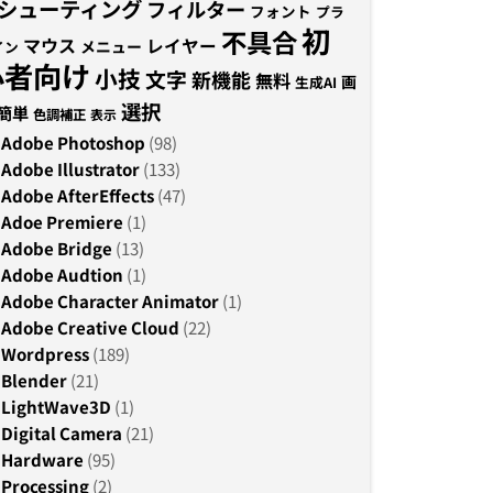
シューティング
フィルター
フォント
プラ
初
不具合
マウス
レイヤー
メニュー
イン
心者向け
小技
文字
新機能
無料
画
生成AI
選択
簡単
色調補正
表示
Adobe Photoshop
(98)
Adobe Illustrator
(133)
Adobe AfterEffects
(47)
Adoe Premiere
(1)
Adobe Bridge
(13)
Adobe Audtion
(1)
Adobe Character Animator
(1)
Adobe Creative Cloud
(22)
Wordpress
(189)
Blender
(21)
LightWave3D
(1)
Digital Camera
(21)
Hardware
(95)
Processing
(2)