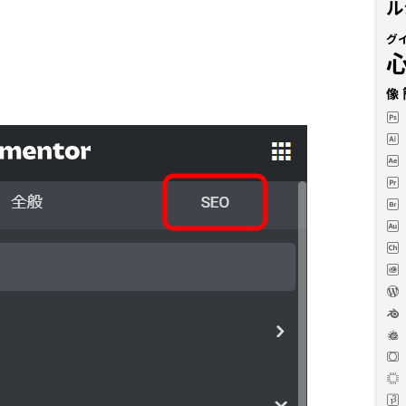
ル
グ
像