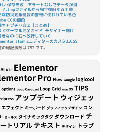
ラレ 保存失敗 アラートなしでデータが消
！？.tmpファイルから完全復旧する手順
たな防災気象情報の警報に使われている色
obe CCの値段
面キャプチャ方法【まとめ】
SB-Cケーブル完全ガイド-デザイナー向け
書きなのに右へ改行していく
ementor atomicエディターのカスタムCSS
在の総記事数は 782 です。
Elementor
AI
DTP
lementor Pro
logicool
Flow
Google
TIPS
Loop Grid
i options
Loop Carousel
macOS
アップデート
ウィジェッ
rdpress
ト
コン
エフェクト
キーボード
グラフィックデザイン
チ
ナ
ダウンロード
ダイナミックタグ
セールス
テキスト
ュートリアル
トラブ
デザイン