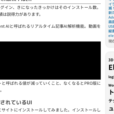
イ
グイン、きになったきっかけはそのインストール数。
滅
新
実績は説得力があります。
Ad
画
nt AIと呼ばれるリアルタイム記事AI解析機能。動画を
U
縦
el
現
3D
E
log
と呼ばれる値が減っていくこと、なくなるとPRO版に
Wo
。
テ
トされているUI
サイトにインストールしてみました。インストールし