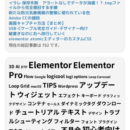
イラレ 保存失敗 アラートなしでデータが消滅！？.tmpファ
イルから完全復旧する手順
新たな防災気象情報の警報に使われている色
Adobe CCの値段
画面キャプチャ方法【まとめ】
USB-Cケーブル完全ガイド-デザイナー向け
縦書きなのに右へ改行していく
elementor atomicエディターのカスタムCSS
現在の総記事数は 782 です。
Elementor
Elementor
3D
AI
DTP
Pro
logicool
Flow
logi options
Google
Loop Carousel
アップデー
TIPS
Loop Grid
Wordpress
macOS
ト
ウィジェット
エフェクト
キーボード
グラフィッ
コンテナ
ダウンロー
ダイナミックタグ
クデザイン
セールス
テキスト
チュートリアル
トラブ
ド
デザイン
ルシューティング
フィルター
フォント
プラグイン
初心者向け
不具合