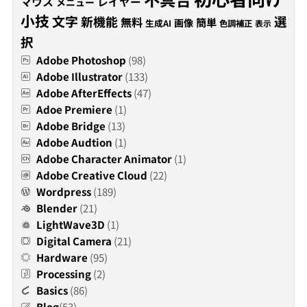
マウス
レイヤー
メニュー
小技
文字
新機能
選
無料
簡単
画像
生成AI
色調補正
表示
択
Adobe Photoshop
(98)
Adobe Illustrator
(133)
Adobe AfterEffects
(47)
Adoe Premiere
(1)
Adobe Bridge
(13)
Adobe Audtion
(1)
Adobe Character Animator
(1)
Adobe Creative Cloud
(22)
Wordpress
(189)
Blender
(21)
LightWave3D
(1)
Digital Camera
(21)
Hardware
(95)
Processing
(2)
Basics
(86)
Blog
(53)