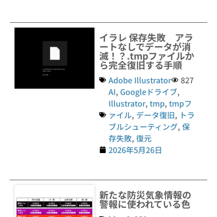
イラレ 保存失敗 アラ
ートなしでデータが消
滅！？.tmpファイルか
ら完全復旧する手順
Adobe Illustrator
827
AI
,
Googleドライブ
,
Illustrator
,
tmp
,
tmpフ
ァイル
,
データ復旧
,
トラ
ブルシューティング
,
保
存失敗
,
復元
2026年5月26日
新たな防災気象情報の
警報に使われている色