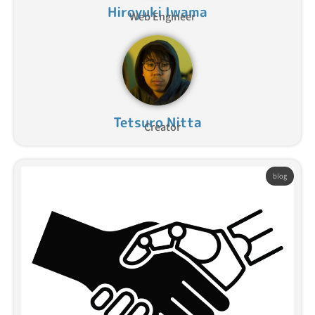
Hiroyuki Iwama
Web Engineer
Tetsuro Nitta
Creator
blog