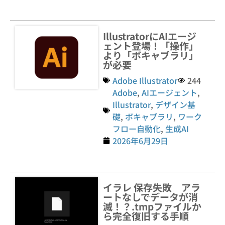
IllustratorにAIエージ
ェント登場！「操作」
より「ボキャブラリ」
が必要
Adobe Illustrator
244
Adobe
,
AIエージェント
,
Illustrator
,
デザイン基
礎
,
ボキャブラリ
,
ワーク
フロー自動化
,
生成AI
2026年6月29日
イラレ 保存失敗 アラ
ートなしでデータが消
滅！？.tmpファイルか
ら完全復旧する手順